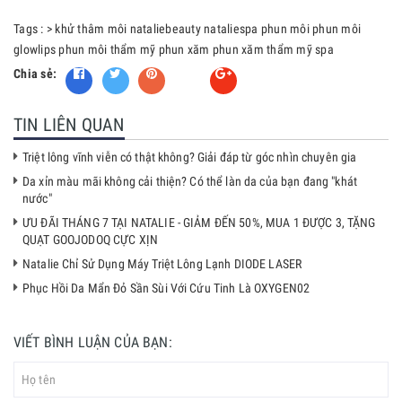
Tags :
>
khử thâm môi
nataliebeauty
nataliespa
phun môi
phun môi
glowlips
phun môi thẩm mỹ
phun xăm
phun xăm thẩm mỹ
spa
Chia sẻ:
Fancy
TIN LIÊN QUAN
Triệt lông vĩnh viễn có thật không? Giải đáp từ góc nhìn chuyên gia
Da xỉn màu mãi không cải thiện? Có thể làn da của bạn đang "khát
nước"
ƯU ĐÃI THÁNG 7 TẠI NATALIE - GIẢM ĐẾN 50%, MUA 1 ĐƯỢC 3, TẶNG
QUẠT GOOJODOQ CỰC XỊN
Natalie Chỉ Sử Dụng Máy Triệt Lông Lạnh DIODE LASER
Phục Hồi Da Mẩn Đỏ Sần Sùi Với Cứu Tinh Là OXYGEN02
VIẾT BÌNH LUẬN CỦA BẠN: