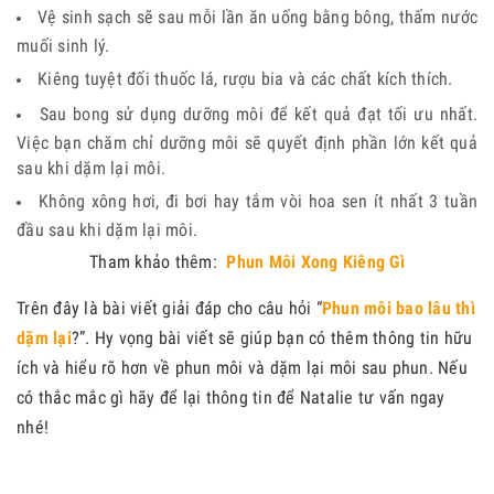
Vệ sinh sạch sẽ sau mỗi lần ăn uống bằng bông, thấm nước
muối sinh lý.
Kiêng tuyệt đối thuốc lá, rượu bia và các chất kích thích.
Sau bong sử dụng dưỡng môi để kết quả đạt tối ưu nhất.
Việc bạn chăm chỉ dưỡng môi sẽ quyết định phần lớn kết quả
sau khi dặm lại môi.
Không xông hơi, đi bơi hay tắm vòi hoa sen ít nhất 3 tuần
đầu sau khi dặm lại môi.
Tham khảo thêm:
Phun Môi Xong Kiêng Gì
Trên đây là bài viết giải đáp cho câu hỏi “
Phun môi bao lâu thì
dặm lại
?”. Hy vọng bài viết sẽ giúp bạn có thêm thông tin hữu
ích và hiểu rõ hơn về phun môi và dặm lại môi sau phun. Nếu
có thắc mắc gì hãy để lại thông tin để Natalie tư vấn ngay
nhé!