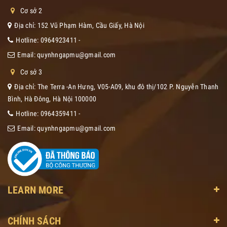
Cơ sở 2
Địa chỉ: 152 Vũ Phạm Hàm, Cầu Giấy, Hà Nội
Hotline:
0964923411
-
Email:
quynhngapmu@gmail.com
Cơ sở 3
Địa chỉ: The Terra -An Hưng, V05-A09, khu đô thị/102 P. Nguyễn Thanh
Bình, Hà Đông, Hà Nội 100000
Hotline:
0964359411
-
Email:
quynhngapmu@gmail.com
LEARN MORE
CHÍNH SÁCH