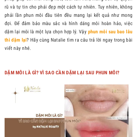
rũ và tự tin cho phái đẹp một cách tự nhiên. Tuy nhiên, không
phải lần phun môi đầu tiên đều mang lại kết quả như mong
đợi. Để đảm bảo màu sắc và hình dáng môi hoàn hảo, việc
dặm lại môi là một lựa chọn hợp lý. Vậy
phun môi sau bao lâu
thì dặm lại
? Hãy cùng Natalie tìm ra câu trả lời ngay trong bài
viết này nhé.
DẶM MÔI LÀ GÌ? VÌ SAO CẦN DẶM LẠI SAU PHUN MÔI?