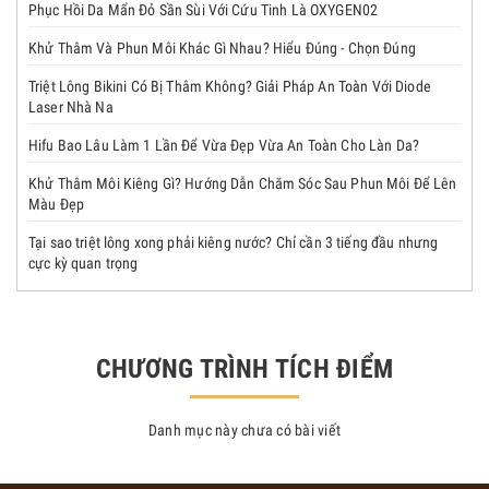
Phục Hồi Da Mẩn Đỏ Sần Sùi Với Cứu Tinh Là OXYGEN02
Khử Thâm Và Phun Môi Khác Gì Nhau? Hiểu Đúng - Chọn Đúng
Triệt Lông Bikini Có Bị Thâm Không? Giải Pháp An Toàn Với Diode
Laser Nhà Na
Hifu Bao Lâu Làm 1 Lần Để Vừa Đẹp Vừa An Toàn Cho Làn Da?
Khử Thâm Môi Kiêng Gì? Hướng Dẫn Chăm Sóc Sau Phun Môi Để Lên
Màu Đẹp
Tại sao triệt lông xong phải kiêng nước? Chỉ cần 3 tiếng đầu nhưng
cực kỳ quan trọng
CHƯƠNG TRÌNH TÍCH ĐIỂM
Danh mục này chưa có bài viết