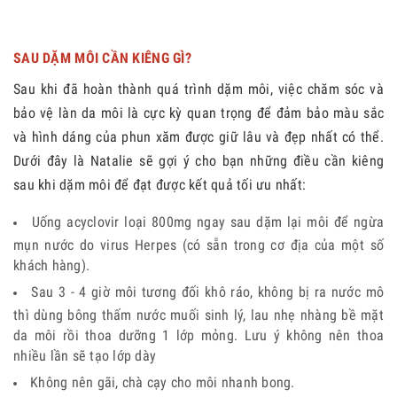
SAU DẶM MÔI CẦN KIÊNG GÌ?
Sau khi đã hoàn thành quá trình dặm môi, việc chăm sóc và
bảo vệ làn da môi là cực kỳ quan trọng để đảm bảo màu sắc
và hình dáng của phun xăm được giữ lâu và đẹp nhất có thể.
Dưới đây là Natalie sẽ gợi ý cho bạn những điều cần kiêng
sau khi dặm môi để đạt được kết quả tối ưu nhất:
Uống acyclovir loại 800mg ngay sau dặm lại môi để ngừa
mụn nước do virus Herpes (có sẵn trong cơ địa của một số
khách hàng).
Sau 3 - 4 giờ môi tương đối khô ráo, không bị ra nước mô
thì dùng bông thấm nước muối sinh lý, lau nhẹ nhàng bề mặt
da môi rồi thoa dưỡng 1 lớp mỏng. Lưu ý không nên thoa
nhiều lần sẽ tạo lớp dày
Không nên gãi, chà cạy cho môi nhanh bong.