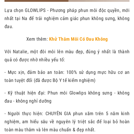
Lựa chọn GLOWLIPS - Phương pháp phun môi độc quyền, mới
nhất tại Na để trải nghiệm cảm giác phun không sưng, không
đau.
Xem thêm:
Khử Thâm Môi Có Đau Không
Với Natalie, một đôi môi lên màu đẹp, đúng ý nhất là thành
quả có được nhờ nhiều yếu tố:
- Mực xịn, đảm bảo an toàn: 100% sử dụng mực hữu cơ an
toàn tuyệt đối (đã được Bộ Y tế kiểm nghiệm)
- Kỹ thuật hiện đại: Phun môi Glowlips không sưng - không
đau - không nghỉ dưỡng
- Người thực hiện: CHUYÊN GIA phun xăm trên 5 năm kinh
nghiệm, am hiểu sâu về nguyên lý triệt sắc để loại bỏ hoàn
toàn màu thâm và lên màu chuẩn & đẹp nhất.