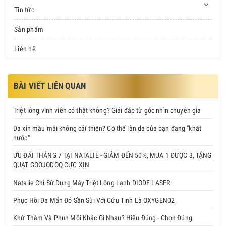
Tin tức
Sản phẩm
Liên hệ
BÀI VIẾT LIÊN QUAN
Triệt lông vĩnh viễn có thật không? Giải đáp từ góc nhìn chuyên gia
Da xỉn màu mãi không cải thiện? Có thể làn da của bạn đang "khát
nước"
ƯU ĐÃI THÁNG 7 TẠI NATALIE - GIẢM ĐẾN 50%, MUA 1 ĐƯỢC 3, TẶNG
QUẠT GOOJODOQ CỰC XỊN
Natalie Chỉ Sử Dụng Máy Triệt Lông Lạnh DIODE LASER
Phục Hồi Da Mẩn Đỏ Sần Sùi Với Cứu Tinh Là OXYGEN02
Khử Thâm Và Phun Môi Khác Gì Nhau? Hiểu Đúng - Chọn Đúng