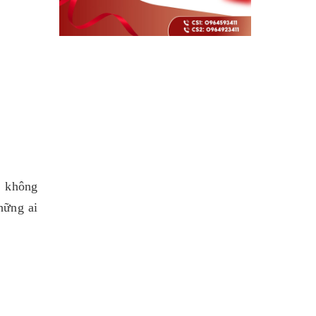
, không
hững ai