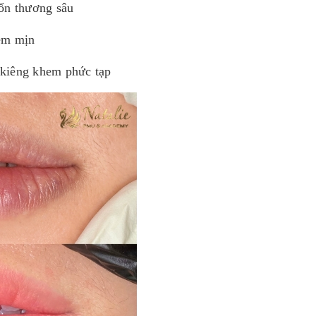
tổn thương sâu
mềm mịn
 kiêng khem phức tạp