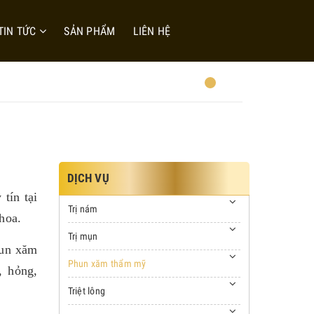
TIN TỨC
SẢN PHẨM
LIÊN HỆ
DỊCH VỤ
tín tại
Trị nám
khoa.
Trị mụn
hun xăm
Phun xăm thẩm mỹ
, hỏng,
Triệt lông