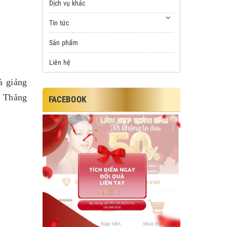
Dịch vụ khác
Tin tức
Sản phẩm
Liên hệ
à giảng
c Thăng
FACEBOOK