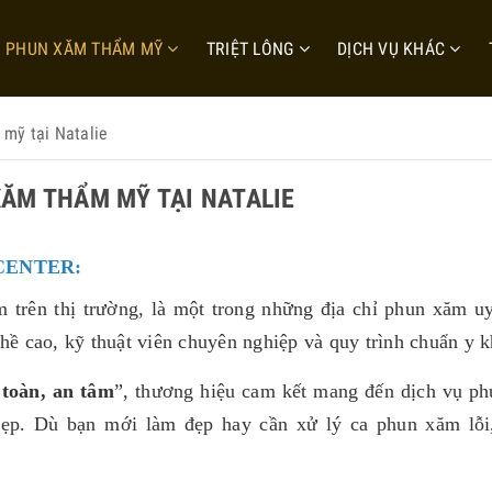
PHUN XĂM THẨM MỸ
TRIỆT LÔNG
DỊCH VỤ KHÁC
mỹ tại Natalie
ĂM THẨM MỸ TẠI NATALIE
CENTER:
 trên thị trường, là một trong những địa chỉ phun xăm uy 
hề cao, kỹ thuật viên chuyên nghiệp và quy trình chuẩn y 
 toàn, an tâm
”, thương hiệu cam kết mang đến dịch vụ p
 đẹp. Dù bạn mới làm đẹp hay cần xử lý ca phun xăm lỗi
.