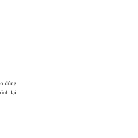
eo đúng
ình lại