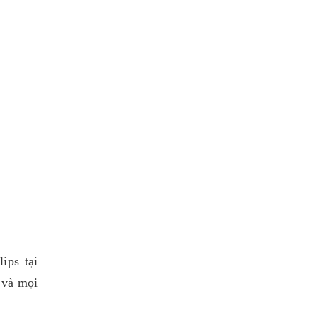
ips tại
 và mọi