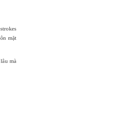
strokes
uôn mặt
 lâu mà