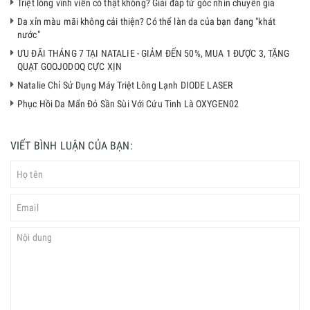
Triệt lông vĩnh viễn có thật không? Giải đáp từ góc nhìn chuyên gia
Da xỉn màu mãi không cải thiện? Có thể làn da của bạn đang "khát
nước"
ƯU ĐÃI THÁNG 7 TẠI NATALIE - GIẢM ĐẾN 50%, MUA 1 ĐƯỢC 3, TẶNG
QUẠT GOOJODOQ CỰC XỊN
Natalie Chỉ Sử Dụng Máy Triệt Lông Lạnh DIODE LASER
Phục Hồi Da Mẩn Đỏ Sần Sùi Với Cứu Tinh Là OXYGEN02
VIẾT BÌNH LUẬN CỦA BẠN: