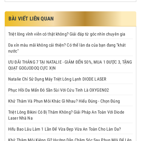
BÀI VIẾT LIÊN QUAN
Triệt lông vĩnh viễn có thật không? Giải đáp từ góc nhìn chuyên gia
Da xỉn màu mãi không cải thiện? Có thể làn da của bạn đang "khát
nước"
ƯU ĐÃI THÁNG 7 TẠI NATALIE - GIẢM ĐẾN 50%, MUA 1 ĐƯỢC 3, TẶNG
QUẠT GOOJODOQ CỰC XỊN
Natalie Chỉ Sử Dụng Máy Triệt Lông Lạnh DIODE LASER
Phục Hồi Da Mẩn Đỏ Sần Sùi Với Cứu Tinh Là OXYGEN02
Khử Thâm Và Phun Môi Khác Gì Nhau? Hiểu Đúng - Chọn Đúng
Triệt Lông Bikini Có Bị Thâm Không? Giải Pháp An Toàn Với Diode
Laser Nhà Na
Hifu Bao Lâu Làm 1 Lần Để Vừa Đẹp Vừa An Toàn Cho Làn Da?
Khử Thâm Môi Kiêng Gì? Hướng Dẫn Chăm Sóc Sau Phun Môi Để Lên