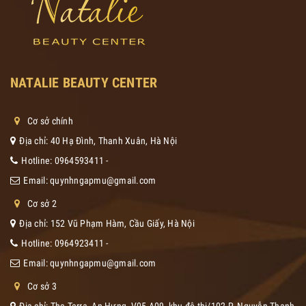
NATALIE BEAUTY CENTER
Cơ sở chính
Địa chỉ: 40 Hạ Đình, Thanh Xuân, Hà Nội
Hotline:
0964593411
-
Email:
quynhngapmu@gmail.com
Cơ sở 2
Địa chỉ: 152 Vũ Phạm Hàm, Cầu Giấy, Hà Nội
Hotline:
0964923411
-
Email:
quynhngapmu@gmail.com
Cơ sở 3
Địa chỉ: The Terra -An Hưng, V05-A09, khu đô thị/102 P. Nguyễn Thanh