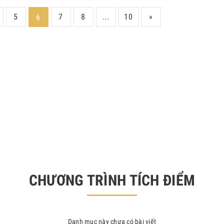
5
7
8
...
10
»
6
CHƯƠNG TRÌNH TÍCH ĐIỂM
Danh mục này chưa có bài viết