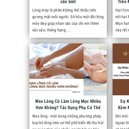
cần biết
Trên 
Lông mày là phần không thể thiếu trên
Hạt For
gương mặt mỗi người. Sở hữu một đôi lông
nổi hạt
mày đẹp giúp nhan sắc của chị em thêm
Mụn hạt 
sắc sảo, thăng hạng....
này rất 
Wax Lông Có Làm Lông Mọc Nhiều
Sự K
Hơn Không? Tác Dụng Phụ Có Thể
Xăm 
Gặp Phải
Wax lông - một trong những phương pháp
Đôi môi
loại bỏ lông trên cơ thể phổ biến đã thu hút
ngoại h