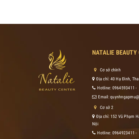
NATALIE BEAUTY
Cơ sở chính
Địa chỉ: 40 Hạ Đình, Th
Hotline:
0964593411
-
Email:
quynhngapmu@
Cơ sở 2
Địa chỉ: 152 Vũ Phạm H
Nội
Hotline:
0964923411
-