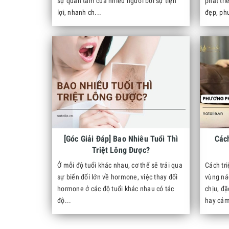
sự quan tâm của nhiều người bởi sự tiện
phát tr
lợi, nhanh ch...
đẹp, phu
[Góc Giải Đáp] Bao Nhiêu Tuổi Thì
Các
Triệt Lông Được?
Ở mỗi độ tuổi khác nhau, cơ thể sẽ trải qua
Cách tri
sự biến đổi lớn về hormone, việc thay đổi
vùng ná
hormone ở các độ tuổi khác nhau có tác
chịu, đặ
độ...
hay cảm