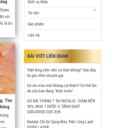
Lông
Dịch vụ khác
Đau
? Thâm
Tin tức
ối với
ếu là do
Sản phẩm
Liên hệ
BÀI VIẾT LIÊN QUAN
Triệt lông vĩnh viễn có thật không? Giải đáp
từ góc nhìn chuyên gia
Da xỉn màu mãi không cải thiện? Có thể làn
da của bạn đang "khát nước"
g. Tìm
ƯU ĐÃI THÁNG 7 TẠI NATALIE - GIẢM ĐẾN
Phòng
50%, MUA 1 ĐƯỢC 3, TẶNG QUẠT
GOOJODOQ CỰC XỊN
 trùng
nơi
Natalie Chỉ Sử Dụng Máy Triệt Lông Lạnh
DIODE LASER