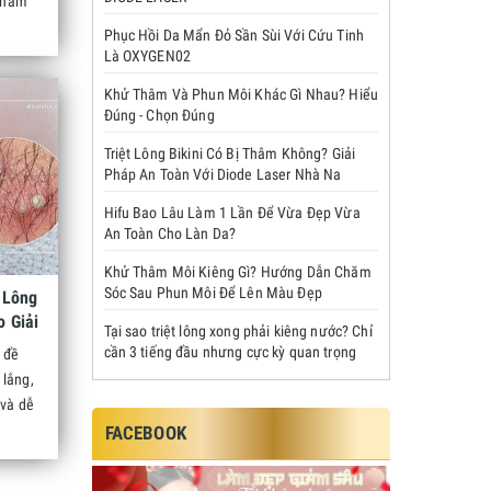
ỏ nằm
Phục Hồi Da Mẩn Đỏ Sần Sùi Với Cứu Tinh
Là OXYGEN02
Khử Thâm Và Phun Môi Khác Gì Nhau? Hiểu
Đúng - Chọn Đúng
Triệt Lông Bikini Có Bị Thâm Không? Giải
Pháp An Toàn Với Diode Laser Nhà Na
Hifu Bao Lâu Làm 1 Lần Để Vừa Đẹp Vừa
An Toàn Cho Làn Da?
Khử Thâm Môi Kiêng Gì? Hướng Dẫn Chăm
Sóc Sau Phun Môi Để Lên Màu Đẹp
 Lông
o Giải
Tại sao triệt lông xong phải kiêng nước? Chỉ
cần 3 tiếng đầu nhưng cực kỳ quan trọng
 đề
 lắng,
 và dễ
FACEBOOK