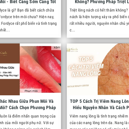
Môi - Biết Càng Sớm Càng Tốt
Không? Phương Pháp Triệt 
Nách Không Thâm - Không 
dyce là gì? Bạn đã biết cách chữa
Triệt lông nách có hết thâm không
 Fordyce trên môi chưa? Hiện nay,
nách là hiện tượng xảy ra phổ biến đ
Fordyce rất phổ biến và tình trạng
rất nhiều người, nguyên nhân chủ y
nhiề...
c...
hác Nhau Giữa Phun Môi Và
TOP 5 Cách Trị Viêm Nang Lôn
Môi? Cách Chọn Phương Pháp
Hiểu Nguyên Nhân Và Cách 
Phù Hợp?
Ngừa Viêm Nang Lông
 luôn là điểm nhấn quan trọng của
Viêm nang lông là tình trạng nhiễm
ình của mỗi người phụ nữ. Với sự
của các nang lông trên da. Nang là 