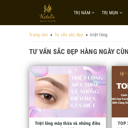
TRỊ NÁM
TRỊ MỤN
Trang chủ
Tư vấn sắc đẹp
triệt lông
TƯ VẤN SẮC ĐẸP HÀNG NGÀY CÙN
Triệt lông mày thừa và những điều
TOP 