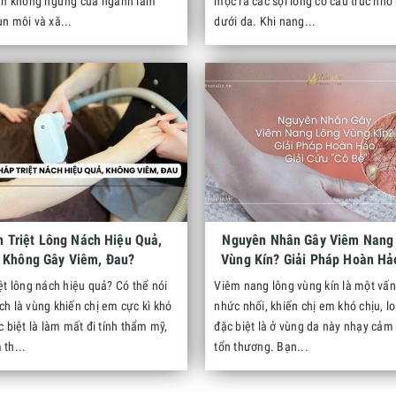
iển không ngừng của ngành làm
mọc ra các sợi lông có cấu trúc nh
n môi và xă...
dưới da. Khi nang...
h Triệt Lông Nách Hiệu Quả,
Nguyên Nhân Gây Viêm Nang
Không Gây Viêm, Đau?
Vùng Kín? Giải Pháp Hoàn Hả
Cứu "Cô Bé"
ệt lông nách hiệu quả? Có thể nói
Viêm nang lông vùng kín là một vấn
ch là vùng khiến chị em cực kì khó
nhức nhối, khiến chị em khó chịu, lo
c biệt là làm mất đi tính thẩm mỹ,
đặc biệt là ở vùng da này nhạy cảm
 th...
tổn thương. Bạn...