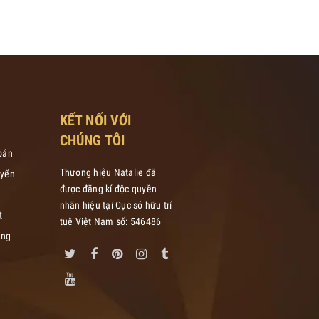
KẾT NỐI VỚI
CHÚNG TÔI
oán
Thương hiệu Natalie đã
yển
được đăng kí độc quyền
nhãn hiệu tại Cục sở hữu trí
t
tuệ Việt Nam số: 546486
àng