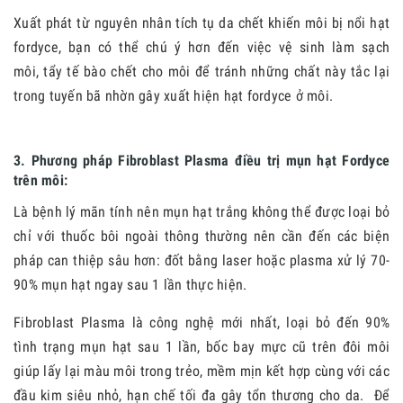
Xuất phát từ nguyên nhân tích tụ da chết khiến môi bị nổi hạt
fordyce, bạn có thể chú ý hơn đến việc vệ sinh làm sạch
môi, tẩy tế bào chết cho môi để tránh những chất này tắc lại
trong tuyến bã nhờn gây xuất hiện hạt fordyce ở môi.
3. Phương pháp Fibroblast Plasma điều trị mụn hạt Fordyce
trên môi:
Là bệnh lý mãn tính nên mụn hạt trắng không thể được loại bỏ
chỉ với thuốc bôi ngoài thông thường nên cần đến các biện
pháp can thiệp sâu hơn: đốt bằng laser hoặc plasma xử lý 70-
90% mụn hạt ngay sau 1 lần thực hiện.
Fibroblast Plasma là công nghệ mới nhất, loại bỏ đến 90%
tình trạng mụn hạt sau 1 lần, bốc bay mực cũ trên đôi môi
giúp lấy lại màu môi trong trẻo, mềm mịn kết hợp cùng với các
đầu kim siêu nhỏ, hạn chế tối đa gây tổn thương cho da.
Để