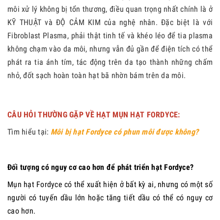
môi xử lý không bị tổn thương, điều quan trọng nhất chính là ở
KỸ THUẬT và ĐỘ CẢM KIM của nghệ nhân
. Đặc biệt là với
Fibroblast Plasma, phải thật tinh tế và khéo léo để tia plasma
không chạm vào da môi, nhưng vẫn đủ gần để điện tích có thể
phát ra tia ánh tím, tác động trên da tạo thành những chấm
nhỏ, đốt sạch hoàn toàn hạt bã nhờn bám trên da môi.
CÂU HỎI THƯỜNG GẶP VỀ HẠT MỤN HẠT FORDYCE:
Tìm hiểu tại:
Môi bị hạt Fordyce có phun môi được không?
Đối tượng có nguy cơ cao hơn để phát triển hạt Fordyce?
Mụn hạt Fordyce có thể xuất hiện ở bất kỳ ai, nhưng có một số
người có tuyến dầu lớn hoặc tăng tiết dầu có thể có nguy cơ
cao hơn.