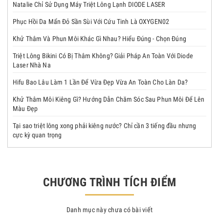
Natalie Chỉ Sử Dụng Máy Triệt Lông Lạnh DIODE LASER
Phục Hồi Da Mẩn Đỏ Sần Sùi Với Cứu Tinh Là OXYGEN02
Khử Thâm Và Phun Môi Khác Gì Nhau? Hiểu Đúng - Chọn Đúng
Triệt Lông Bikini Có Bị Thâm Không? Giải Pháp An Toàn Với Diode
Laser Nhà Na
Hifu Bao Lâu Làm 1 Lần Để Vừa Đẹp Vừa An Toàn Cho Làn Da?
Khử Thâm Môi Kiêng Gì? Hướng Dẫn Chăm Sóc Sau Phun Môi Để Lên
Màu Đẹp
Tại sao triệt lông xong phải kiêng nước? Chỉ cần 3 tiếng đầu nhưng
cực kỳ quan trọng
CHƯƠNG TRÌNH TÍCH ĐIỂM
Danh mục này chưa có bài viết