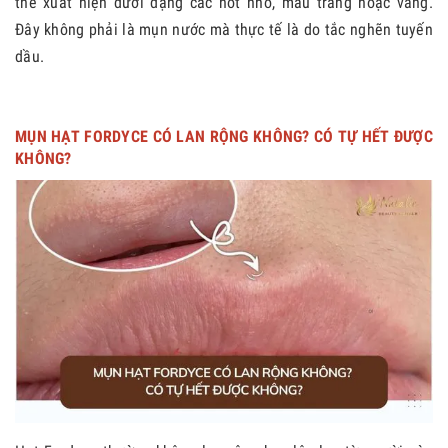
thể xuất hiện dưới dạng các nốt nhỏ, màu trắng hoặc vàng.
Đây không phải là mụn nước mà thực tế là do tắc nghẽn tuyến
dầu.
MỤN HẠT FORDYCE CÓ LAN RỘNG KHÔNG? CÓ TỰ HẾT ĐƯỢC
KHÔNG?