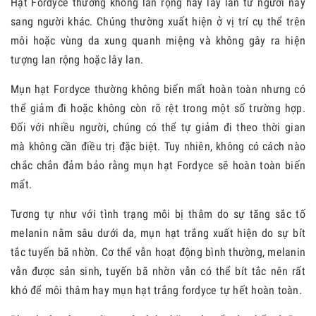
Hạt Fordyce thường không lan rộng hay lây lan từ người này
sang người khác. Chúng thường xuất hiện ở vị trí cụ thể trên
môi hoặc vùng da xung quanh miệng và không gây ra hiện
tượng lan rộng hoặc lây lan.
Mụn hạt Fordyce thường không biến mất hoàn toàn nhưng có
thể giảm đi hoặc không còn rõ rệt trong một số trường hợp.
Đối với nhiều người, chúng có thể tự giảm đi theo thời gian
mà không cần điều trị đặc biệt. Tuy nhiên, không có cách nào
chắc chắn đảm bảo rằng mụn hạt Fordyce sẽ hoàn toàn biến
mất.
Tương tự như với tình trạng môi bị thâm do sự tăng sắc tố
melanin nằm sâu dưới da, mụn hạt trắng xuất hiện do sự bít
tắc tuyến bã nhờn. Cơ thể vẫn hoạt động bình thường, melanin
vẫn được sản sinh, tuyến bã nhờn vẫn có thể bít tắc nên rất
khó để môi thâm hay mụn hạt trắng fordyce tự hết hoàn toàn.