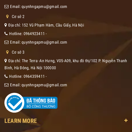
Email:
quynhngapmu@gmail.com
Cơ sở 2
Địa chỉ: 152 Vũ Phạm Hàm, Cầu Giấy, Hà Nội
Hotline:
0964923411
-
Email:
quynhngapmu@gmail.com
Cơ sở 3
Địa chỉ: The Terra -An Hưng, V05-A09, khu đô thị/102 P. Nguyễn Thanh
Bình, Hà Đông, Hà Nội 100000
Hotline:
0964359411
-
Email:
quynhngapmu@gmail.com
LEARN MORE