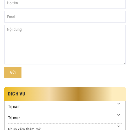
Gửi
DỊCH VỤ
Trị nám
Trị mụn
Phun xăm thẩm mỹ