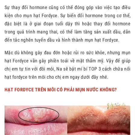
Sự thay đổi hormone cũng có thể đóng góp vào việc tạo điều
kiện cho mụn hạt Fordyce. Sự biến đổi hormone trong cơ thể,
đặc biệt là ở giai đoạn tuổi dậy thì hoặc thay đổi hormone
trong quá trình mang thai, có thể làm tăng sản xuất dầu, dẫn
đến tắc nghẽn tuyến dầu và hình thành mụn hạt Fordyce.
Mặc dù không gây đau đớn hoặc rủi ro sức khỏe, nhưng mụn
hạt Fordyce vẫn gây phiền toái về mặt thẩm mỹ. Vậy để giúp
chị em tự tin với đôi môi, Na sẽ bật mí bí TOP 3 cách chữa nổi
hạt fordyce trên môi cho chị em ngay dưới đây nhé.
HẠT FORDYCE TRÊN MÔI CÓ PHẢI MỤN NƯỚC KHÔNG?