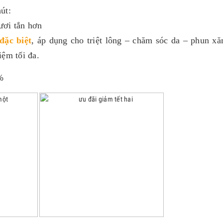
út:
ươi tắn hơn
ặc biệt
, áp dụng cho triệt lông – chăm sóc da – phun x
iệm tối đa.
%