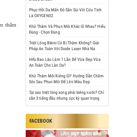
Phục Hồi Da Mẩn Đỏ Sần Sùi Với Cứu Tinh
Là OXYGEN02
ăm thẩm
Khử Thâm Và Phun Môi Khác Gì Nhau? Hiểu
Đúng - Chọn Đúng
Triệt Lông Bikini Có Bị Thâm Không? Giải
Pháp An Toàn Với Diode Laser Nhà Na
Hifu Bao Lâu Làm 1 Lần Để Vừa Đẹp Vừa
An Toàn Cho Làn Da?
Khử Thâm Môi Kiêng Gì? Hướng Dẫn Chăm
Sóc Sau Phun Môi Để Lên Màu Đẹp
Tại sao triệt lông xong phải kiêng nước? Chỉ
cần 3 tiếng đầu nhưng cực kỳ quan trọng
FACEBOOK