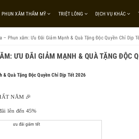
PHUN XĂM THẨM MỸ
TRIỆT LÔNG
DỊCH VỤ KHÁC
da – Phun xăm: Ưu Đãi Giảm Mạnh & Quà Tặng Độc Quyền Chỉ Dịp T
XĂM: ƯU ĐÃI GIẢM MẠNH & QUÀ TẶNG ĐỘC 
h & Quà Tặng Độc Quyền Chỉ Dịp Tết 2026
HẤT NĂM 🎉
đãi lên đến 45%