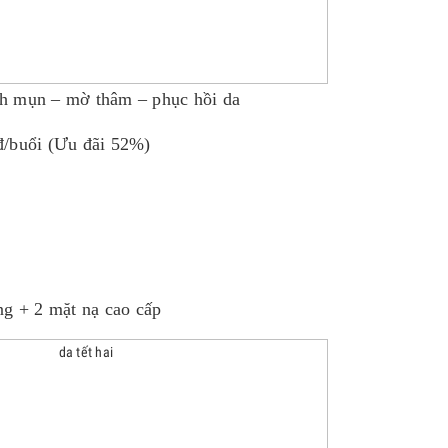
h mụn – mờ thâm – phục hồi da
đ/buổi (Ưu đãi 52%)
g + 2 mặt nạ cao cấp