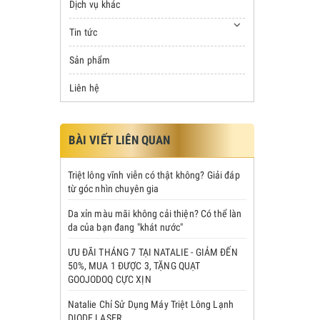
Dịch vụ khác
Tin tức
Sản phẩm
Liên hệ
BÀI VIẾT LIÊN QUAN
Triệt lông vĩnh viễn có thật không? Giải đáp
từ góc nhìn chuyên gia
Da xỉn màu mãi không cải thiện? Có thể làn
da của bạn đang "khát nước"
ƯU ĐÃI THÁNG 7 TẠI NATALIE - GIẢM ĐẾN
50%, MUA 1 ĐƯỢC 3, TẶNG QUẠT
GOOJODOQ CỰC XỊN
Natalie Chỉ Sử Dụng Máy Triệt Lông Lạnh
DIODE LASER