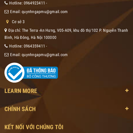
Hotline:
0964923411
-
Email:
quynhngapmu@gmail.com
Cơ sở 3
Địa chỉ: The Terra -An Hưng, V05-A09, khu đô thị/102 P. Nguyễn Thanh
Bình, Hà Đông, Hà Nội 100000
Hotline:
0964359411
-
Email:
quynhngapmu@gmail.com
LEARN MORE
CHÍNH SÁCH
KẾT NỐI VỚI CHÚNG TÔI