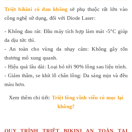
Triệt bikini có đau không
sẽ phụ thuộc rất lớn vào
công nghệ sử dụng, đối với Diode Laser:
- Không đau rát: Đầu máy tích hợp làm mát -5°C giúp
da dịu tức thì.
- An toàn cho vùng da nhạy cảm: Không gây tổn
thương mô xung quanh.
- Hiệu quả lâu dài: Loại bỏ tới 90% lông sau liệu trình.
- Giảm thâm, se khít lỗ chân lông: Da sáng mịn và đều
màu hơn.
Xem thêm chi tiết:
Triệt lông vĩnh viễn có mọc lại
không
?
QUY TRÌNH TRIỆT BIKINI AN TOÀN TẠI