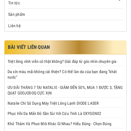
Tin tức
Sản phẩm
Liên hệ
BÀI VIẾT LIÊN QUAN
Triệt lông vĩnh viễn có thật không? Giải đáp từ góc nhìn chuyên gia
Da xỉn màu mãi không cải thiện? Có thể làn da của bạn đang "khát
nước"
ƯU ĐÃI THÁNG 7 TẠI NATALIE - GIẢM ĐẾN 50%, MUA 1 ĐƯỢC 3, TẶNG
QUẠT GOOJODOQ CỰC XỊN
Natalie Chỉ Sử Dụng Máy Triệt Lông Lạnh DIODE LASER
Phục Hồi Da Mẩn Đỏ Sần Sùi Với Cứu Tinh Là OXYGEN02
Khử Thâm Và Phun Môi Khác Gì Nhau? Hiểu Đúng - Chọn Đúng