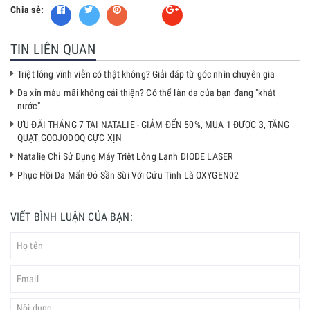
Chia sẻ:
Fancy
TIN LIÊN QUAN
Triệt lông vĩnh viễn có thật không? Giải đáp từ góc nhìn chuyên gia
Da xỉn màu mãi không cải thiện? Có thể làn da của bạn đang "khát
nước"
ƯU ĐÃI THÁNG 7 TẠI NATALIE - GIẢM ĐẾN 50%, MUA 1 ĐƯỢC 3, TẶNG
QUẠT GOOJODOQ CỰC XỊN
Natalie Chỉ Sử Dụng Máy Triệt Lông Lạnh DIODE LASER
Phục Hồi Da Mẩn Đỏ Sần Sùi Với Cứu Tinh Là OXYGEN02
VIẾT BÌNH LUẬN CỦA BẠN: