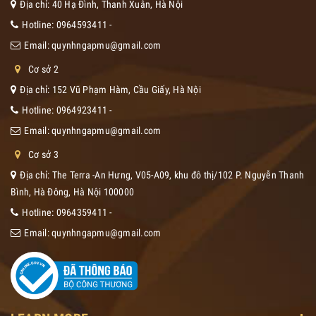
Địa chỉ: 40 Hạ Đình, Thanh Xuân, Hà Nội
Hotline:
0964593411
-
Email:
quynhngapmu@gmail.com
Cơ sở 2
Địa chỉ: 152 Vũ Phạm Hàm, Cầu Giấy, Hà Nội
Hotline:
0964923411
-
Email:
quynhngapmu@gmail.com
Cơ sở 3
Địa chỉ: The Terra -An Hưng, V05-A09, khu đô thị/102 P. Nguyễn Thanh
Bình, Hà Đông, Hà Nội 100000
Hotline:
0964359411
-
Email:
quynhngapmu@gmail.com