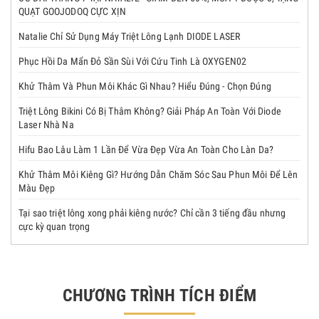
QUẠT GOOJODOQ CỰC XỊN
Natalie Chỉ Sử Dụng Máy Triệt Lông Lạnh DIODE LASER
Phục Hồi Da Mẩn Đỏ Sần Sùi Với Cứu Tinh Là OXYGEN02
Khử Thâm Và Phun Môi Khác Gì Nhau? Hiểu Đúng - Chọn Đúng
Triệt Lông Bikini Có Bị Thâm Không? Giải Pháp An Toàn Với Diode
Laser Nhà Na
Hifu Bao Lâu Làm 1 Lần Để Vừa Đẹp Vừa An Toàn Cho Làn Da?
Khử Thâm Môi Kiêng Gì? Hướng Dẫn Chăm Sóc Sau Phun Môi Để Lên
Màu Đẹp
Tại sao triệt lông xong phải kiêng nước? Chỉ cần 3 tiếng đầu nhưng
cực kỳ quan trọng
CHƯƠNG TRÌNH TÍCH ĐIỂM