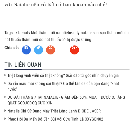
với Natalie nếu có bất cứ băn khoăn nào nhé!
Tags :
>
beauty
khử thâm môi
nataliebeauty
nataliespa
spa
thâm môi do
hút thuốc
thâm môi do hút thuốc có trị được không
Chia sẻ:
Fancy
TIN LIÊN QUAN
Triệt lông vĩnh viễn có thật không? Giải đáp từ góc nhìn chuyên gia
Da xỉn màu mãi không cải thiện? Có thể làn da của bạn đang "khát
nước"
ƯU ĐÃI THÁNG 7 TẠI NATALIE - GIẢM ĐẾN 50%, MUA 1 ĐƯỢC 3, TẶNG
QUẠT GOOJODOQ CỰC XỊN
Natalie Chỉ Sử Dụng Máy Triệt Lông Lạnh DIODE LASER
Phục Hồi Da Mẩn Đỏ Sần Sùi Với Cứu Tinh Là OXYGEN02