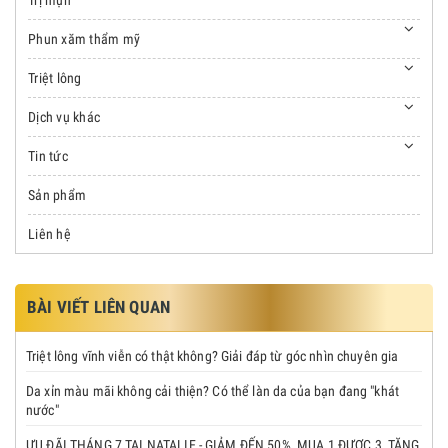
Phun xăm thẩm mỹ
Triệt lông
Dịch vụ khác
Tin tức
Sản phẩm
Liên hệ
BÀI VIẾT LIÊN QUAN
Triệt lông vĩnh viễn có thật không? Giải đáp từ góc nhìn chuyên gia
Da xỉn màu mãi không cải thiện? Có thể làn da của bạn đang "khát
nước"
ƯU ĐÃI THÁNG 7 TẠI NATALIE - GIẢM ĐẾN 50%, MUA 1 ĐƯỢC 3, TẶNG