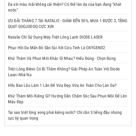
Da xỉn màu mãi không cải thiện? Có thể làn da của bạn đang "khát
nước"
ƯU ĐÃI THÁNG 7 TẠI NATALIE - GIẢM ĐẾN 50%, MUA 1 ĐƯỢC 3, TẶNG
QUẠT GOOJODOQ CỰC XỊN
Natalie Chỉ Sử Dụng Máy Triệt Lông Lạnh DIODE LASER
Phục Hồi Da Mẩn Đỏ Sần Sùi Với Cứu Tinh Là OXYGEN02
Khử Thâm Và Phun Môi Khác Gì Nhau? Hiểu Đúng - Chọn Đúng
Triệt Lông Bikini Có Bị Thâm Không? Giải Pháp An Toàn Với Diode
Laser Nhà Na
Hifu Bao Lâu Làm 1 Lần Để Vừa Đẹp Vừa An Toàn Cho Làn Da?
Khử Thâm Môi Kiêng Gì? Hướng Dẫn Chăm Sóc Sau Phun Môi Để Lên
Màu Đẹp
Tại sao triệt lông xong phải kiêng nước? Chỉ cần 3 tiếng đầu nhưng
cực kỳ quan trọng