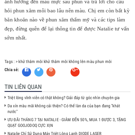
ảnh hưởng đến màu mực sau phun và trả lời cho câu
hỏi phun xăm môi bao lâu nên màu. Chị em còn bất kỳ
băn khoăn nào về phun xăm thẩm mỹ và các tips làm
đẹp, đừng quên để lại thông tin để được Natalie tư vấn
sớm nhất.
Tags :
>
khử thâm môi
khử thâm môi không lên màu
phun môi
Chia sẻ:
Fancy
TIN LIÊN QUAN
Triệt lông vĩnh viễn có thật không? Giải đáp từ góc nhìn chuyên gia
Da xỉn màu mãi không cải thiện? Có thể làn da của bạn đang "khát
nước"
ƯU ĐÃI THÁNG 7 TẠI NATALIE - GIẢM ĐẾN 50%, MUA 1 ĐƯỢC 3, TẶNG
QUẠT GOOJODOQ CỰC XỊN
Natalie Chỉ Sử Dụng Máy Triệt Lông Lạnh DIODE LASER