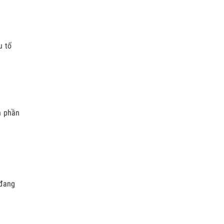
u tố
h phần
 đang