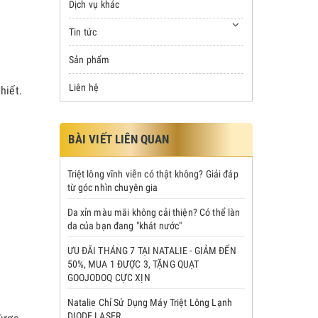
Dịch vụ khác
Tin tức
Sản phẩm
Liên hệ
hiết.
BÀI VIẾT LIÊN QUAN
Triệt lông vĩnh viễn có thật không? Giải đáp
từ góc nhìn chuyên gia
Da xỉn màu mãi không cải thiện? Có thể làn
da của bạn đang "khát nước"
ƯU ĐÃI THÁNG 7 TẠI NATALIE - GIẢM ĐẾN
50%, MUA 1 ĐƯỢC 3, TẶNG QUẠT
GOOJODOQ CỰC XỊN
Natalie Chỉ Sử Dụng Máy Triệt Lông Lạnh
DIODE LASER