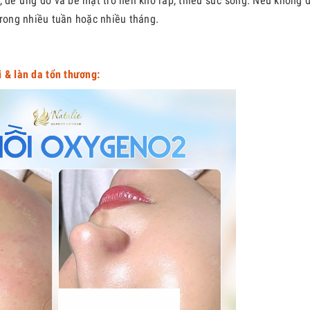
, dễ ửng đỏ và bề mặt trở nên khô ráp, thiếu sức sống. Nếu không 
trong nhiều tuần hoặc nhiều tháng.
 & làn da tổn thương: