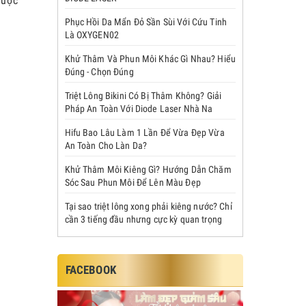
được
Phục Hồi Da Mẩn Đỏ Sần Sùi Với Cứu Tinh
Là OXYGEN02
Khử Thâm Và Phun Môi Khác Gì Nhau? Hiểu
Đúng - Chọn Đúng
Triệt Lông Bikini Có Bị Thâm Không? Giải
Pháp An Toàn Với Diode Laser Nhà Na
Hifu Bao Lâu Làm 1 Lần Để Vừa Đẹp Vừa
An Toàn Cho Làn Da?
Khử Thâm Môi Kiêng Gì? Hướng Dẫn Chăm
Sóc Sau Phun Môi Để Lên Màu Đẹp
Tại sao triệt lông xong phải kiêng nước? Chỉ
cần 3 tiếng đầu nhưng cực kỳ quan trọng
FACEBOOK