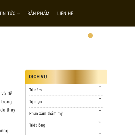
TIN TỨC
SẢN PHẨM
LIÊN HỆ
DỊCH VỤ
Trị nám
 và dễ
 trọng
Trị mụn
 da thay
Phun xăm thẩm mỹ
Triệt lông
hông