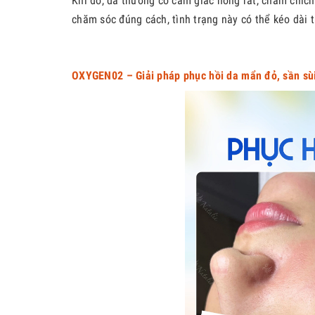
Khi đó, da thường có cảm giác nóng rát, châm chích
chăm sóc đúng cách, tình trạng này có thể kéo dài 
OXYGEN02 – Giải pháp phục hồi da mẩn đỏ, sần sùi