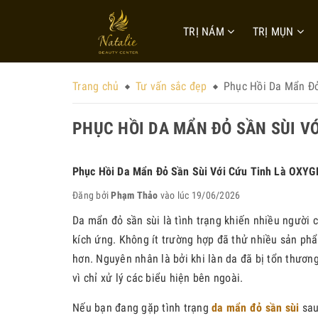
TRỊ NÁM
TRỊ MỤN
Trang chủ
Tư vấn sắc đẹp
Phục Hồi Da Mẩn Đ
PHỤC HỒI DA MẨN ĐỎ SẦN SÙI V
Phục Hồi Da Mẩn Đỏ Sần Sùi Với Cứu Tinh Là OXY
Đăng bởi
Phạm Thảo
vào lúc 19/06/2026
Da mẩn đỏ sần sùi là tình trạng khiến nhiều người 
kích ứng. Không ít trường hợp đã thử nhiều sản ph
hơn. Nguyên nhân là bởi khi làn da đã bị tổn thươn
vì chỉ xử lý các biểu hiện bên ngoài.
Nếu bạn đang gặp tình trạng
da mẩn đỏ sần sùi
sau