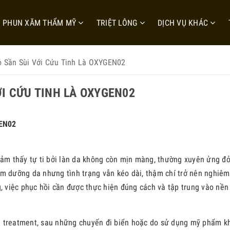
PHUN XĂM THẨM MỸ
TRIỆT LÔNG
DỊCH VỤ KHÁC
ỏ Sần Sùi Với Cứu Tinh Là OXYGEN02
ỚI CỨU TINH LÀ OXYGEN02
GEN02
cảm thấy tự ti bởi làn da không còn mịn màng, thường xuyên ửng đỏ
ẩm dưỡng da nhưng tình trạng vẫn kéo dài, thậm chí trở nên nghiêm
g, việc phục hồi cần được thực hiện đúng cách và tập trung vào nền
 treatment, sau những chuyến đi biển hoặc do sử dụng mỹ phẩm k