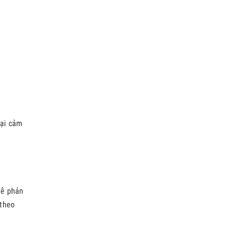
lại cảm
dễ phản
 theo