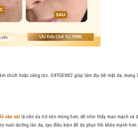
hâm chích hoặc căng tức. OXYGEN02 giúp làm dịu bề mặt da, mang 
ỏ sần sùi
là nền da trở nên mỏng hơn, dễ nhìn thấy mao mạch và 
 trợ nuôi dưỡng làn da, tạo điều kiện để da phục hồi khỏe mạnh hơn