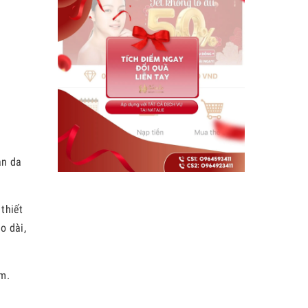
àn da
thiết
o dài,
m.