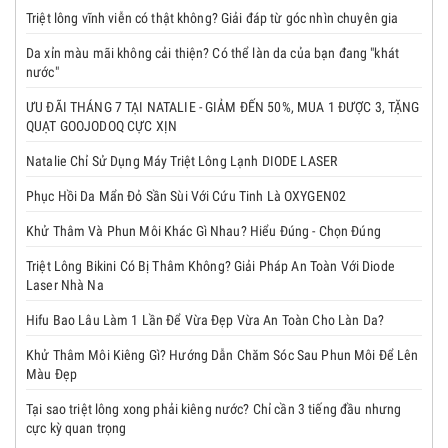
Triệt lông vĩnh viễn có thật không? Giải đáp từ góc nhìn chuyên gia
Da xỉn màu mãi không cải thiện? Có thể làn da của bạn đang "khát
nước"
ƯU ĐÃI THÁNG 7 TẠI NATALIE - GIẢM ĐẾN 50%, MUA 1 ĐƯỢC 3, TẶNG
QUẠT GOOJODOQ CỰC XỊN
Natalie Chỉ Sử Dụng Máy Triệt Lông Lạnh DIODE LASER
Phục Hồi Da Mẩn Đỏ Sần Sùi Với Cứu Tinh Là OXYGEN02
Khử Thâm Và Phun Môi Khác Gì Nhau? Hiểu Đúng - Chọn Đúng
Triệt Lông Bikini Có Bị Thâm Không? Giải Pháp An Toàn Với Diode
Laser Nhà Na
Hifu Bao Lâu Làm 1 Lần Để Vừa Đẹp Vừa An Toàn Cho Làn Da?
Khử Thâm Môi Kiêng Gì? Hướng Dẫn Chăm Sóc Sau Phun Môi Để Lên
Màu Đẹp
Tại sao triệt lông xong phải kiêng nước? Chỉ cần 3 tiếng đầu nhưng
cực kỳ quan trọng