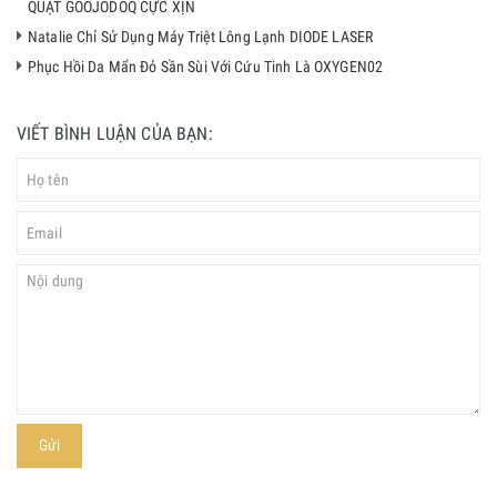
QUẠT GOOJODOQ CỰC XỊN
Natalie Chỉ Sử Dụng Máy Triệt Lông Lạnh DIODE LASER
Phục Hồi Da Mẩn Đỏ Sần Sùi Với Cứu Tinh Là OXYGEN02
VIẾT BÌNH LUẬN CỦA BẠN:
Gửi