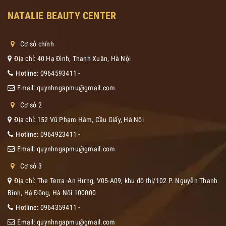
NATALIE BEAUTY CENTER
Cơ sở chính
Địa chỉ: 40 Hạ Đình, Thanh Xuân, Hà Nội
Hotline:
0964593411
-
Email:
quynhngapmu@gmail.com
Cơ sở 2
Địa chỉ: 152 Vũ Phạm Hàm, Cầu Giấy, Hà Nội
Hotline:
0964923411
-
Email:
quynhngapmu@gmail.com
Cơ sở 3
Địa chỉ: The Terra -An Hưng, V05-A09, khu đô thị/102 P. Nguyễn Thanh
Bình, Hà Đông, Hà Nội 100000
Hotline:
0964359411
-
Email:
quynhngapmu@gmail.com