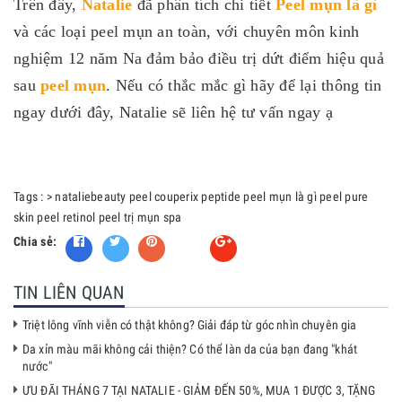
Trên đây,
Natalie
đã phân tích chi tiết
Peel mụn là gì
và các loại peel mụn an toàn, với chuyên môn kinh
nghiệm 12 năm Na đảm bảo điều trị dứt điểm hiệu quả
sau
peel mụn
. Nếu có thắc mắc gì hãy để lại thông tin
ngay dưới đây, Natalie sẽ liên hệ tư vấn ngay ạ
Tags :
>
nataliebeauty
peel couperix peptide
peel mụn là gì
peel pure
skin
peel retinol
peel trị mụn
spa
Chia sẻ:
Fancy
TIN LIÊN QUAN
Triệt lông vĩnh viễn có thật không? Giải đáp từ góc nhìn chuyên gia
Da xỉn màu mãi không cải thiện? Có thể làn da của bạn đang "khát
nước"
ƯU ĐÃI THÁNG 7 TẠI NATALIE - GIẢM ĐẾN 50%, MUA 1 ĐƯỢC 3, TẶNG