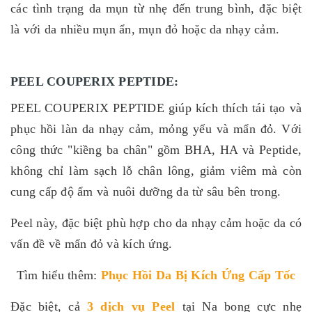
các tình trạng da mụn từ nhẹ đến trung bình, đặc biệt
là với da nhiều mụn ẩn, mụn đỏ hoặc da nhạy cảm.
PEEL COUPERIX PEPTIDE:
PEEL COUPERIX PEPTIDE giúp kích thích tái tạo và
phục hồi làn da nhạy cảm, mỏng yếu và mẩn đỏ. Với
công thức "kiềng ba chân" gồm BHA, HA và Peptide,
không chỉ làm sạch lỗ chân lông, giảm viêm mà còn
cung cấp độ ẩm và nuôi dưỡng da từ sâu bên trong.
Peel này, đặc biệt phù hợp cho da nhạy cảm hoặc da có
vấn đề về mẩn đỏ và kích ứng.
Tìm hiểu thêm:
Phục Hồi Da Bị Kích Ứng Cấp Tốc
Đặc biệt, cả
3 dịch vụ Peel
tại Na bong cực nhẹ