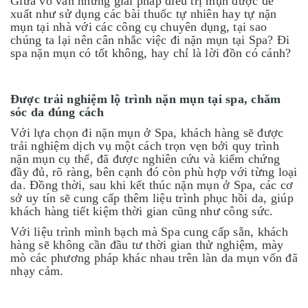
Giữa vô vàn những giải pháp điều trị mụn được đề
xuất như sử dụng các bài thuốc tự nhiên hay tự nặn
mụn tại nhà với các công cụ chuyên dụng, tại sao
chúng ta lại nên cân nhắc việc đi nặn mụn tại Spa? Đi
spa nặn mụn có tốt không, hay chỉ là lời đồn có cánh?
Được trải nghiệm lộ trình nặn mụn tại spa, chăm
sóc da đúng cách
Với lựa chọn đi nặn mụn ở Spa, khách hàng sẽ được
trải nghiệm dịch vụ một cách trọn vẹn bởi quy trình
nặn mụn cụ thể, đã được nghiên cứu và kiểm chứng
đầy đủ, rõ ràng, bên cạnh đó còn phù hợp với từng loại
da. Đồng thời, sau khi kết thúc nặn mụn ở Spa, các cơ
sở uy tín sẽ cung cấp thêm liệu trình phục hồi da, giúp
khách hàng tiết kiệm thời gian cũng như công sức.
Với liệu trình mình bạch mà Spa cung cấp sẵn, khách
hàng sẽ không cần đầu tư thời gian thử nghiệm, mày
mò các phương pháp khác nhau trên làn da mụn vốn đã
nhạy cảm.