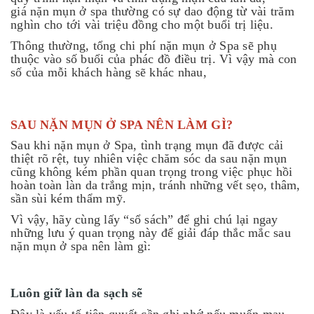
giá nặn mụn ở spa thường có sự dao động từ vài trăm
nghìn cho tới vài triệu đồng cho một buổi trị liệu.
Thông thường, tổng chi phí nặn mụn ở Spa sẽ phụ
thuộc vào số buổi của phác đồ điều trị. Vì vậy mà con
số của mỗi khách hàng sẽ khác nhau,
SAU NẶN MỤN Ở SPA NÊN LÀM GÌ?
Sau khi nặn mụn ở Spa, tình trạng mụn đã được cải
thiệt rõ rệt, tuy nhiên việc chăm sóc da sau nặn mụn
cũng không kém phần quan trọng trong việc phục hồi
hoàn toàn làn da trắng mịn, tránh những vết sẹo, thâm,
sần sùi kém thẩm mỹ.
Vì vậy, hãy cùng lấy “sổ sách” để ghi chú lại ngay
những lưu ý quan trọng này để giải đáp thắc mắc sau
nặn mụn ở spa nên làm gì:
Luôn giữ làn da sạch sẽ