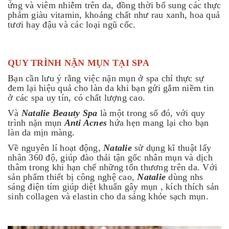
ứng và viêm nhiễm trên da, đồng thời bổ sung các thực
phảm giàu vitamin, khoảng chất như rau xanh, hoa quả
tươi hay đậu và các loại ngũ cốc.
QUY TRÌNH NẶN MỤN TẠI SPA
Bạn cần lưu ý rằng việc nặn mụn ở spa chỉ thực sự
đem lại hiệu quả cho làn da khi bạn gửi gắm niềm tin
ở các spa uy tín, có chất lượng cao.
Và
Natalie Beauty Spa
là một trong số đó, với quy
trình nặn mụn
Anti Acnes
hứa hẹn mang lại cho bạn
làn da mịn màng.
Về nguyên lí hoạt động,
Natalie
sử dụng kĩ thuật lấy
nhân 360 độ, giúp đào thải tận gốc nhân mụn và dịch
thâm trong khi hạn chế những tổn thương trên da. Với
sản phẩm thiết bị công nghệ cao,
Natalie
dùng nhs
sáng điện tím giúp diệt khuẩn gây mụn , kích thích sản
sinh collagen và elastin cho da sáng khỏe sạch mụn.