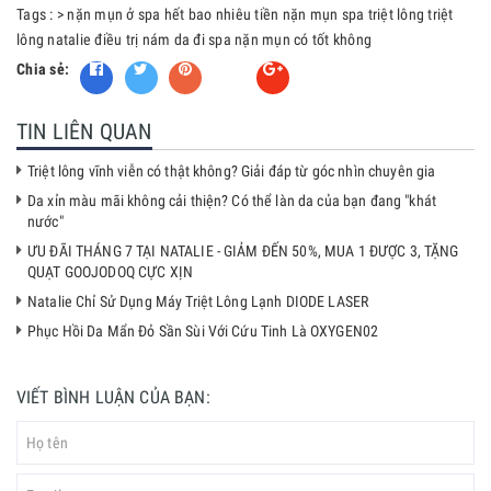
Tags :
>
nặn mụn ở spa hết bao nhiêu tiền
nặn mụn spa
triệt lông
triệt
lông natalie
điều trị nám da
đi spa nặn mụn có tốt không
Chia sẻ:
Fancy
TIN LIÊN QUAN
Triệt lông vĩnh viễn có thật không? Giải đáp từ góc nhìn chuyên gia
Da xỉn màu mãi không cải thiện? Có thể làn da của bạn đang "khát
nước"
ƯU ĐÃI THÁNG 7 TẠI NATALIE - GIẢM ĐẾN 50%, MUA 1 ĐƯỢC 3, TẶNG
QUẠT GOOJODOQ CỰC XỊN
Natalie Chỉ Sử Dụng Máy Triệt Lông Lạnh DIODE LASER
Phục Hồi Da Mẩn Đỏ Sần Sùi Với Cứu Tinh Là OXYGEN02
VIẾT BÌNH LUẬN CỦA BẠN: