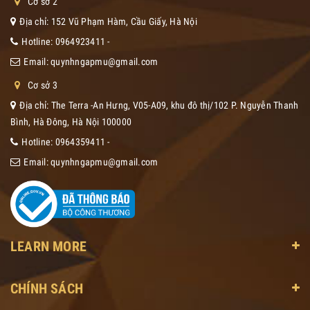
Cơ sở 2
Địa chỉ: 152 Vũ Phạm Hàm, Cầu Giấy, Hà Nội
Hotline:
0964923411
-
Email:
quynhngapmu@gmail.com
Cơ sở 3
Địa chỉ: The Terra -An Hưng, V05-A09, khu đô thị/102 P. Nguyễn Thanh
Bình, Hà Đông, Hà Nội 100000
Hotline:
0964359411
-
Email:
quynhngapmu@gmail.com
LEARN MORE
CHÍNH SÁCH