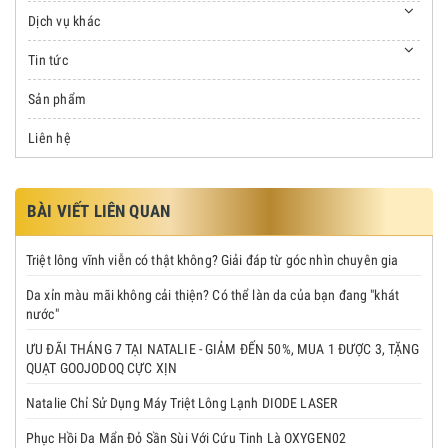
Dịch vụ khác
Tin tức
Sản phẩm
Liên hệ
BÀI VIẾT LIÊN QUAN
Triệt lông vĩnh viễn có thật không? Giải đáp từ góc nhìn chuyên gia
Da xỉn màu mãi không cải thiện? Có thể làn da của bạn đang "khát
nước"
ƯU ĐÃI THÁNG 7 TẠI NATALIE - GIẢM ĐẾN 50%, MUA 1 ĐƯỢC 3, TẶNG
QUẠT GOOJODOQ CỰC XỊN
Natalie Chỉ Sử Dụng Máy Triệt Lông Lạnh DIODE LASER
Phục Hồi Da Mẩn Đỏ Sần Sùi Với Cứu Tinh Là OXYGEN02