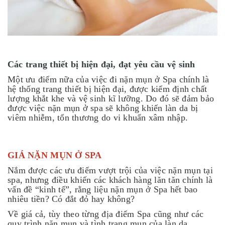
Các trang thiết bị hiện đại, đạt yêu cầu vệ sinh
Một ưu điểm nữa của việc đi nặn mụn ở Spa chính là
hệ thống trang thiết bị hiện đại, được kiểm định chất
lượng khắt khe và vệ sinh kĩ lưỡng. Do đó sẽ đảm bảo
được việc nặn mụn ở spa sẽ không khiến làn da bị
viêm nhiễm, tổn thương do vi khuẩn xâm nhập.
GIÁ NẶN MỤN Ở SPA
Nắm được các ưu điểm vượt trội của việc nặn mụn tại
spa, nhưng điều khiến các khách hàng lăn tăn chính là
vấn đề “kinh tế”, rằng liệu nặn mụn ở Spa hết bao
nhiêu tiền? Có đắt đỏ hay không?
Về giá cả, tùy theo từng địa điểm Spa cũng như các
quy trình nặn mụn và tình trạng mụn của làn da,