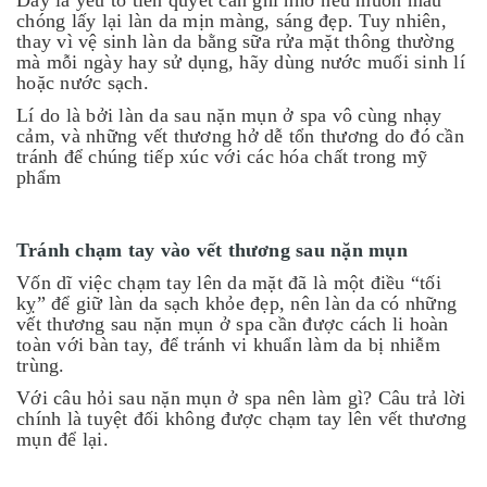
Đây là yếu tố tiên quyết cần ghi nhớ nếu muốn mau
chóng lấy lại làn da mịn màng, sáng đẹp. Tuy nhiên,
thay vì vệ sinh làn da bằng sữa rửa mặt thông thường
mà mỗi ngày hay sử dụng, hãy dùng nước muối sinh lí
hoặc nước sạch.
Lí do là bởi làn da sau nặn mụn ở spa vô cùng nhạy
cảm, và những vết thương hở dễ tổn thương do đó cần
tránh để chúng tiếp xúc với các hóa chất trong mỹ
phẩm
Tránh chạm tay vào vết thương sau nặn mụn
Vốn dĩ việc chạm tay lên da mặt đã là một điều “tối
kỵ” để giữ làn da sạch khỏe đẹp, nên làn da có những
vết thương sau nặn mụn ở spa cần được cách li hoàn
toàn với bàn tay, để tránh vi khuẩn làm da bị nhiễm
trùng.
Với câu hỏi sau nặn mụn ở spa nên làm gì? Câu trả lời
chính là tuyệt đối không được chạm tay lên vết thương
mụn để lại.