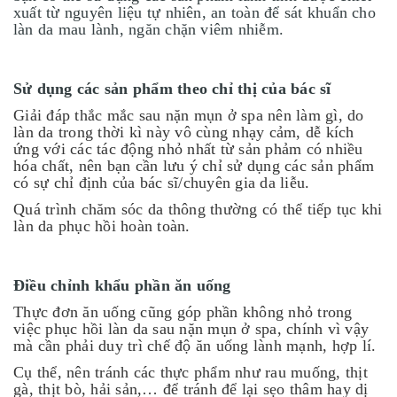
xuất từ nguyên liệu tự nhiên, an toàn để sát khuẩn cho
làn da mau lành, ngăn chặn viêm nhiễm.
Sử dụng các sản phẩm theo chỉ thị của bác sĩ
Giải đáp thắc mắc sau nặn mụn ở spa nên làm gì, do
làn da trong thời kì này vô cùng nhạy cảm, dễ kích
ứng với các tác động nhỏ nhất từ sản phảm có nhiều
hóa chất, nên bạn cần lưu ý chỉ sử dụng các sản phẩm
có sự chỉ định của bác sĩ/chuyên gia da liễu.
Quá trình chăm sóc da thông thường có thể tiếp tục khi
làn da phục hồi hoàn toàn.
Điều chỉnh khẩu phần ăn uống
Thực đơn ăn uống cũng góp phần không nhỏ trong
việc phục hồi làn da sau nặn mụn ở spa, chính vì vậy
mà cần phải duy trì chế độ ăn uống lành mạnh, hợp lí.
Cụ thể, nên tránh các thực phẩm như rau muống, thịt
gà, thịt bò, hải sản,… để tránh để lại sẹo thâm hay dị