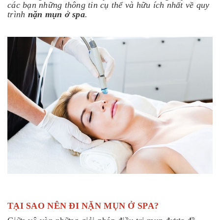
các bạn những thông tin cụ thể và hữu ích nhất về quy
trình
nặn mụn ở spa
.
TẠI SAO NÊN ĐI NẶN MỤN Ở SPA?