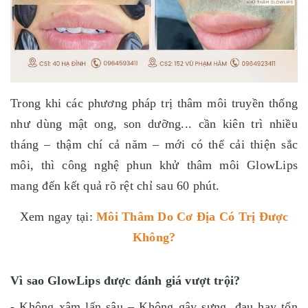
Trong khi các phương pháp trị thâm môi truyền thống
như dùng mật ong, son dưỡng... cần kiên trì nhiều
tháng – thậm chí cả năm – mới có thể cải thiện sắc
môi, thì công nghệ phun khử thâm môi GlowLips
mang đến kết quả rõ rệt chỉ sau 60 phút.
Xem ngay tại:
Môi Thâm Do Cơ Địa Có Trị Được
Không?
Vì sao GlowLips được đánh giá vượt trội?
- Không xâm lấn sâu – Không gây sưng, đau hay tổn