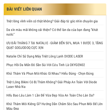
BÀI VIẾT LIÊN QUAN
Triệt lông vĩnh viễn có thật không? Giải đáp từ góc nhìn chuyên gia
Da xỉn màu mãi không cải thiện? Có thể làn da của bạn đang "khát
nước"
ƯU ĐÃI THÁNG 7 TẠI NATALIE - GIẢM ĐẾN 50%, MUA 1 ĐƯỢC 3, TẶNG
QUẠT GOOJODOQ CỰC XỊN
Natalie Chỉ Sử Dụng Máy Triệt Lông Lạnh DIODE LASER
Phục Hồi Da Mẩn Đỏ Sần Sùi Với Cứu Tinh Là OXYGEN02
Khử Thâm Và Phun Môi Khác Gì Nhau? Hiểu Đúng - Chọn Đúng
Triệt Lông Bikini Có Bị Thâm Không? Giải Pháp An Toàn Với Diode
Laser Nhà Na
Hifu Bao Lâu Làm 1 Lần Để Vừa Đẹp Vừa An Toàn Cho Làn Da?
Khử Thâm Môi Kiêng Gì? Hướng Dẫn Chăm Sóc Sau Phun Môi Để Lên
Màu Đẹp