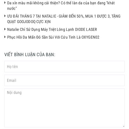
Da xỉn màu mãi không cải thiện? Có thể làn da của bạn đang "khát
nước"
ƯU ĐÃI THÁNG 7 TẠI NATALIE - GIẢM ĐẾN 50%, MUA 1 ĐƯỢC 3, TẶNG
QUẠT GOOJODOQ CỰC XỊN
Natalie Chỉ Sử Dụng Máy Triệt Lông Lạnh DIODE LASER
Phục Hồi Da Mẩn Đỏ Sần Sùi Với Cứu Tinh Là OXYGEN02
VIẾT BÌNH LUẬN CỦA BẠN: