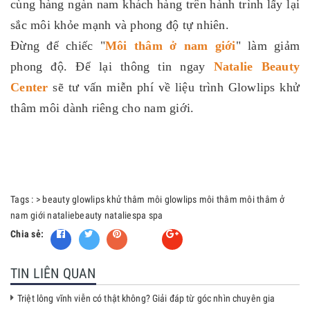
cùng hàng ngàn nam khách hàng trên hành trình lấy lại
sắc môi khỏe mạnh và phong độ tự nhiên.
Đừng để chiếc "
Môi thâm ở nam giới
" làm giảm
phong độ. Để lại thông tin ngay
Natalie Beauty
Center
sẽ tư vấn miễn phí về liệu trình Glowlips khử
thâm môi dành riêng cho nam giới.
Tags :
>
beauty
glowlips
khử thâm môi glowlips
môi thâm
môi thâm ở
nam giới
nataliebeauty
nataliespa
spa
Chia sẻ:
Fancy
TIN LIÊN QUAN
Triệt lông vĩnh viễn có thật không? Giải đáp từ góc nhìn chuyên gia