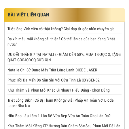
BÀI VIẾT LIÊN QUAN
Triệt lông vĩnh viễn có thật không? Giải đáp từ góc nhìn chuyên gia
Da xỉn màu mãi không cải thiện? Có thể làn da của bạn đang "khát
nước"
ƯU ĐÃI THÁNG 7 TẠI NATALIE - GIẢM ĐẾN 50%, MUA 1 ĐƯỢC 3, TẶNG
QUẠT GOOJODOQ CỰC XỊN
Natalie Chỉ Sử Dụng Máy Triệt Lông Lạnh DIODE LASER
Phục Hồi Da Mẩn Đỏ Sần Sùi Với Cứu Tinh Là OXYGEN02
Khử Thâm Và Phun Môi Khác Gì Nhau? Hiểu Đúng - Chọn Đúng
Triệt Lông Bikini Có Bị Thâm Không? Giải Pháp An Toàn Với Diode
Laser Nhà Na
Hifu Bao Lâu Làm 1 Lần Để Vừa Đẹp Vừa An Toàn Cho Làn Da?
Khử Thâm Môi Kiêng Gì? Hướng Dẫn Chăm Sóc Sau Phun Môi Để Lên