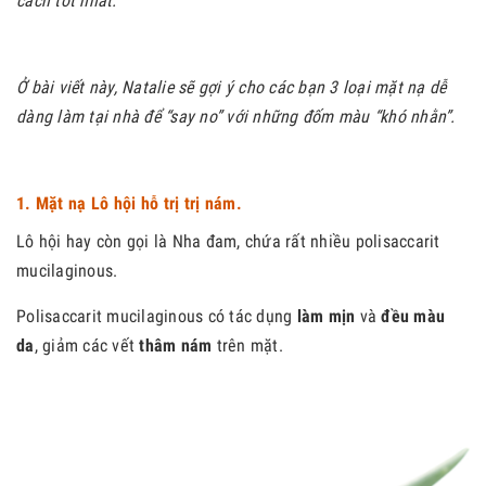
cách tốt nhất.
Ở bài viết này, Natalie sẽ gợi ý cho các bạn 3 loại mặt nạ dễ
dàng làm tại nhà để “say no” với những đốm màu “khó nhằn”.
1. Mặt nạ Lô hội hỗ trị trị nám.
Lô hội hay còn gọi là Nha đam, chứa rất nhiều polisaccarit
mucilaginous.
Polisaccarit mucilaginous có tác dụng
làm mịn
và
đều màu
da
, giảm các vết
thâm nám
trên mặt.