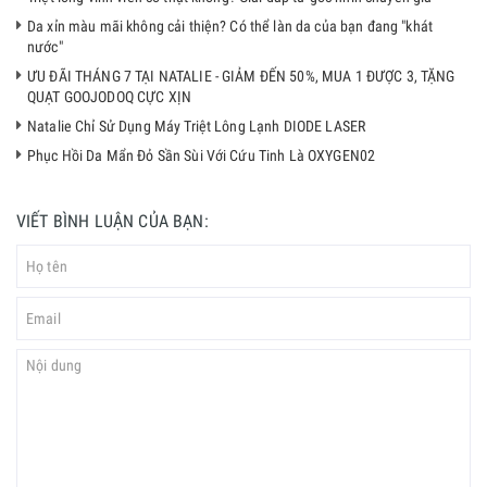
Da xỉn màu mãi không cải thiện? Có thể làn da của bạn đang "khát
nước"
ƯU ĐÃI THÁNG 7 TẠI NATALIE - GIẢM ĐẾN 50%, MUA 1 ĐƯỢC 3, TẶNG
QUẠT GOOJODOQ CỰC XỊN
Natalie Chỉ Sử Dụng Máy Triệt Lông Lạnh DIODE LASER
Phục Hồi Da Mẩn Đỏ Sần Sùi Với Cứu Tinh Là OXYGEN02
VIẾT BÌNH LUẬN CỦA BẠN: