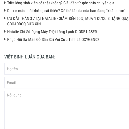
Triệt lông vĩnh viễn có thật không? Giải đáp từ góc nhìn chuyên gia
Da xỉn màu mãi không cải thiện? Có thể làn da của bạn đang "khát nước"
ƯU ĐÃI THÁNG 7 TẠI NATALIE - GIẢM ĐẾN 50%, MUA 1 ĐƯỢC 3, TẶNG QUẠ
GOOJODOQ CỰC XỊN
Natalie Chỉ Sử Dụng Máy Triệt Lông Lạnh DIODE LASER
Phục Hồi Da Mẩn Đỏ Sần Sùi Với Cứu Tinh Là OXYGEN02
VIẾT BÌNH LUẬN CỦA BẠN: