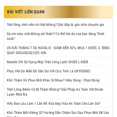
BÀI VIẾT LIÊN QUAN
Triệt lông vĩnh viễn có thật không? Giải đáp từ góc nhìn chuyên gia
Da xỉn màu mãi không cải thiện? Có thể làn da của bạn đang "khát
nước"
ƯU ĐÃI THÁNG 7 TẠI NATALIE - GIẢM ĐẾN 50%, MUA 1 ĐƯỢC 3, TẶNG
QUẠT GOOJODOQ CỰC XỊN
Natalie Chỉ Sử Dụng Máy Triệt Lông Lạnh DIODE LASER
Phục Hồi Da Mẩn Đỏ Sần Sùi Với Cứu Tinh Là OXYGEN02
Khử Thâm Và Phun Môi Khác Gì Nhau? Hiểu Đúng - Chọn Đúng
Triệt Lông Bikini Có Bị Thâm Không? Giải Pháp An Toàn Với Diode
Laser Nhà Na
Hifu Bao Lâu Làm 1 Lần Để Vừa Đẹp Vừa An Toàn Cho Làn Da?
Khử Thâm Môi Kiêng Gì? Hướng Dẫn Chăm Sóc Sau Phun Môi Để Lên