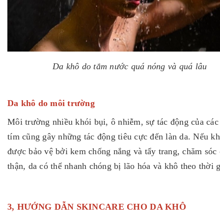
Da khô do tắm nước quá nóng và quá lâu
Da khô do môi trường
Môi trường nhiều khói bụi, ô nhiễm, sự tác động của các 
tím cũng gây những tác động tiêu cực đến làn da.
Nếu k
được bảo vệ bởi kem chống nắng và tẩy trang, chăm sóc
thận, da có thể nhanh chóng bị lão hóa và khô theo thời 
3, HƯỚNG DẪN SKINCARE CHO DA KHÔ