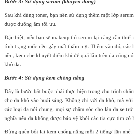
Bước 3: Sử dụng serum (khuyên dùng)
Sau khi dùng toner, bạn nên sử dụng thêm một lớp serum
được dưỡng ẩm tối ưu.
Đặc biệt, nếu bạn sẽ makeup thì serum lại càng cần thiết 
tình trạng mốc nền gây mất thẩm mỹ. Thêm vào đó, các 
nền, kem che khuyết điểm khi để quá lâu trên da cũng có
khô da.
Bước 4: Sử dụng kem chống nắng
Đây là bước bắt buộc phải thực hiện trong chu trình chă
cho da khô vào buổi sáng. Không chỉ với da khô, mà với 
các loại da nói chung, mọi sự chăm sóc cho làn da sẽ trở
nghĩa nếu da không được bảo vệ khỏi các tia cực tím có h
Đừng quên bôi lại kem chống nắng mỗi 2 tiếng/ lần nhé.