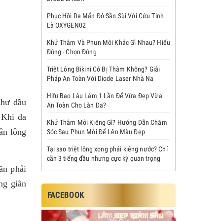
Phục Hồi Da Mẩn Đỏ Sần Sùi Với Cứu Tinh
Là OXYGEN02
Khử Thâm Và Phun Môi Khác Gì Nhau? Hiểu
Đúng - Chọn Đúng
Triệt Lông Bikini Có Bị Thâm Không? Giải
Pháp An Toàn Với Diode Laser Nhà Na
Hifu Bao Lâu Làm 1 Lần Để Vừa Đẹp Vừa
như dầu
An Toàn Cho Làn Da?
 Khi da
Khử Thâm Môi Kiêng Gì? Hướng Dẫn Chăm
ân lông
Sóc Sau Phun Môi Để Lên Màu Đẹp
Tại sao triệt lông xong phải kiêng nước? Chỉ
cần 3 tiếng đầu nhưng cực kỳ quan trọng
ần phải
ng giãn
FACEBOOK