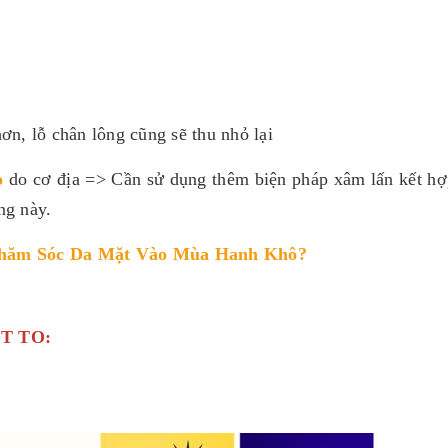
ơn, lỗ chân lông cũng sẽ thu nhỏ lại
o
do cơ địa => Cần sử dụng thêm biện pháp xâm lấn kết h
ng này.
hăm Sóc Da Mặt Vào Mùa Hanh Khô
?
ẶT TO: