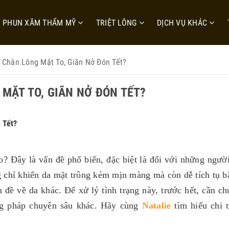
PHUN XĂM THẨM MỸ
TRIỆT LÔNG
DỊCH VỤ KHÁC
ỗ Chân Lông Mặt To, Giãn Nở Đón Tết?
 MẶT TO, GIÃN NỞ ĐÓN TẾT?
 Tết?
? Đây là vấn đề phổ biến, đặc biệt là đối với những người
 chỉ khiến da mặt trông kém mịn màng mà còn dễ tích tụ b
 đề về da khác. Để xử lý tình trạng này, trước hết, cần ch
ng pháp chuyên sâu khác. Hãy cùng
Natalie
tìm hiểu chi t