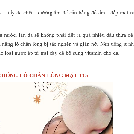
a - tẩy da chết - dưỡng ẩm để cân bằng độ ẩm - đắp mặt nạ
 nước, làn da sẽ không phải tiết ra quá nhiều dầu thừa để
 năng lỗ chân lông bị tắc nghẽn và giãn nở. Nên uống ít nh
c loại nước ép từ trái cây để bổ sung vitamin cho da.
 CHÓNG LỖ CHÂN LÔNG MẶT TO: