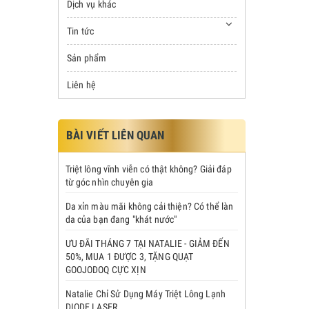
Dịch vụ khác
Tin tức
Sản phẩm
Liên hệ
BÀI VIẾT LIÊN QUAN
Triệt lông vĩnh viễn có thật không? Giải đáp
từ góc nhìn chuyên gia
Da xỉn màu mãi không cải thiện? Có thể làn
da của bạn đang "khát nước"
ƯU ĐÃI THÁNG 7 TẠI NATALIE - GIẢM ĐẾN
50%, MUA 1 ĐƯỢC 3, TẶNG QUẠT
GOOJODOQ CỰC XỊN
Natalie Chỉ Sử Dụng Máy Triệt Lông Lạnh
DIODE LASER