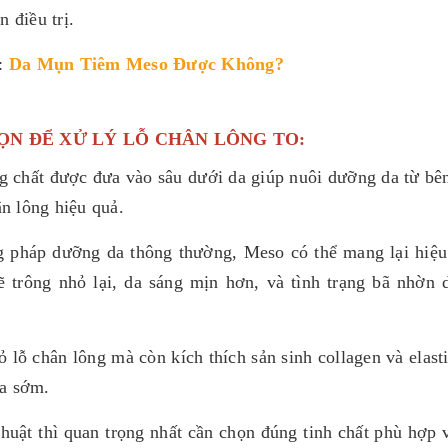
 điều trị.
:
Da Mụn Tiêm Meso Được Không?
N ĐỂ XỬ LÝ LỖ CHÂN LÔNG TO:
g chất được đưa vào sâu dưới da giúp nuôi dưỡng da từ bên
ân lông hiệu quả.
 pháp dưỡng da thông thường, Meso có thể mang lại hiệu
sẽ trông nhỏ lại, da sáng mịn hơn, và tình trạng bã nhờn 
 lỗ chân lông mà còn kích thích sản sinh collagen và elasti
óa sớm.
thuật thì quan trọng nhất cần chọn đúng tinh chất phù hợp v