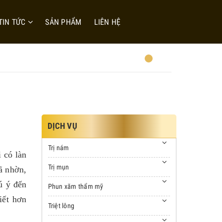
TIN TỨC
SẢN PHẨM
LIÊN HỆ
DỊCH VỤ
Trị nám
 có làn
Trị mụn
ã nhờn,
ú ý đến
Phun xăm thẩm mỹ
iết hơn
Triệt lông