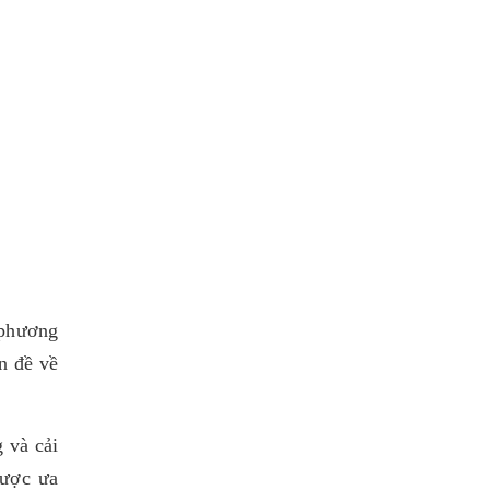
 phương
ấn đề về
 và cải
được ưa