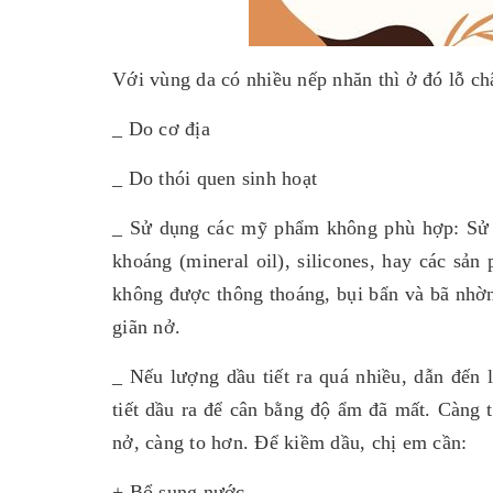
Với vùng da có nhiều nếp nhăn thì ở đó lỗ ch
_ Do cơ địa
_ Do thói quen sinh hoạt
_ Sử dụng các mỹ phẩm không phù hợp: Sử dụ
khoáng (mineral oil), silicones, hay các sản
không được thông thoáng, bụi bẩn và bã nhờn 
giãn nở.
_ Nếu lượng dầu tiết ra quá nhiều, dẫn đến 
tiết dầu ra để cân bằng độ ẩm đã mất. Càng t
nở, càng to hơn. Để kiềm dầu, chị em cần:
+ Bổ sung nước