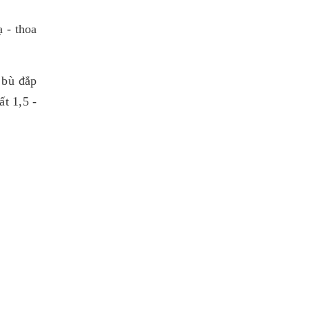
 - thoa
 bù đắp
ất 1,5 -