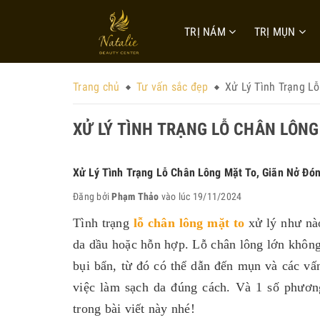
TRỊ NÁM
TRỊ MỤN
Trang chủ
Tư vấn sắc đẹp
Xử Lý Tình Trạng L
XỬ LÝ TÌNH TRẠNG LỖ CHÂN LÔNG
Xử Lý Tình Trạng Lỗ Chân Lông Mặt To, Giãn Nở Đón
Đăng bởi
Phạm Thảo
vào lúc 19/11/2024
Tình trạng
lỗ chân lông mặt to
xử lý như nào
da dầu hoặc hỗn hợp. Lỗ chân lông lớn không
bụi bẩn, từ đó có thể dẫn đến mụn và các vấn
việc làm sạch da đúng cách. Và 1 số phươ
trong bài viết này nhé!