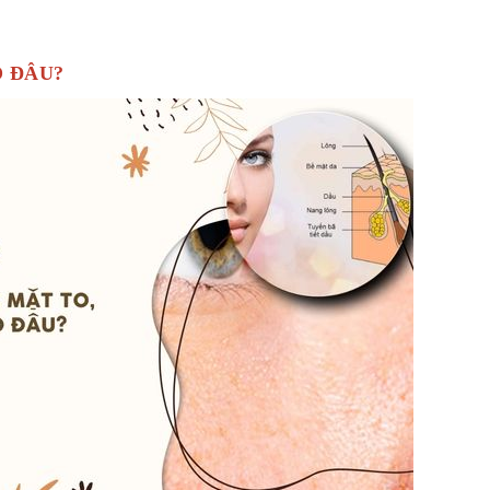
O ĐÂU?