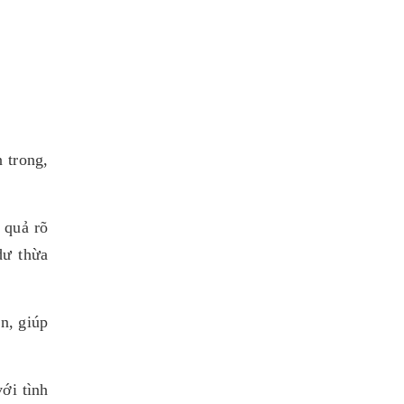
 trong,
 quả rõ
dư thừa
n, giúp
ới tình