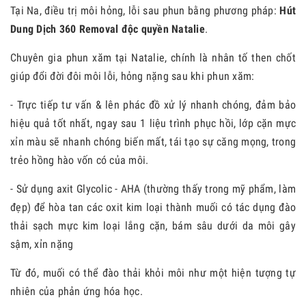
Tại Na, điều trị môi hỏng, lỗi sau phun bằng phương pháp:
Hút
Dung Dịch 360 Removal độc quyền Natalie
.
Chuyên gia phun xăm tại Natalie, chính là nhân tố then chốt
giúp đổi đời đôi môi lỗi, hỏng nặng sau khi phun xăm:
- Trực tiếp tư vấn & lên phác đồ xử lý nhanh chóng, đảm bảo
hiệu quả tốt nhất, ngay sau 1 liệu trình phục hồi, lớp cặn mực
xỉn màu sẽ nhanh chóng biến mất, tái tạo sự căng mọng, trong
trẻo hồng hào vốn có của môi.
- Sử dụng axit Glycolic - AHA (thường thấy trong mỹ phẩm, làm
đẹp) để hòa tan các oxit kim loại thành muối có tác dụng đào
thải sạch mực kim loại lắng cặn, bám sâu dưới da môi gây
sậm, xỉn nặng
Từ đó, muối có thể đào thải khỏi môi như một hiện tượng tự
nhiên của phản ứng hóa học.