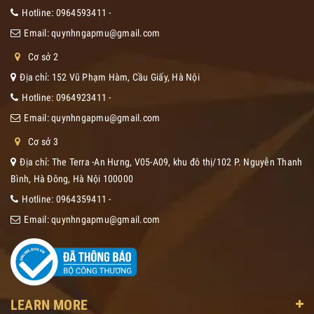
Hotline:
0964593411
-
Email:
quynhngapmu@gmail.com
Cơ sở 2
Địa chỉ: 152 Vũ Phạm Hàm, Cầu Giấy, Hà Nội
Hotline:
0964923411
-
Email:
quynhngapmu@gmail.com
Cơ sở 3
Địa chỉ: The Terra -An Hưng, V05-A09, khu đô thị/102 P. Nguyễn Thanh
Bình, Hà Đông, Hà Nội 100000
Hotline:
0964359411
-
Email:
quynhngapmu@gmail.com
LEARN MORE