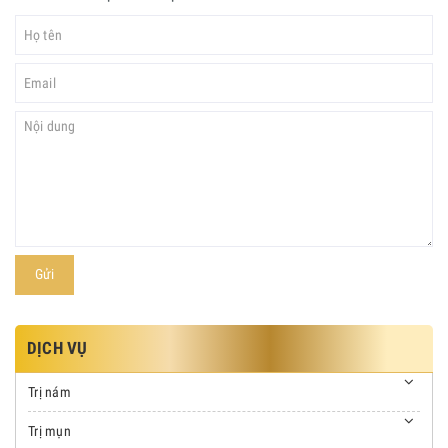
Gửi
DỊCH VỤ
Trị nám
Trị mụn