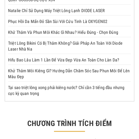
Natalie Chỉ Sử Dụng Máy Triệt Lông Lạnh DIODE LASER
Phục Hồi Da Mẩn Đỏ Sần Sùi Với Cứu Tinh Là OXYGEN02
Khử Thâm Và Phun Môi Khác Gì Nhau? Hiểu Đúng - Chọn Đúng
Triệt Lông Bikini Có Bị Thâm Không? Giải Pháp An Toàn Với Diode
Laser Nhà Na
Hifu Bao Lâu Làm 1 Lần Để Vừa Đẹp Vừa An Toàn Cho Làn Da?
Khử Thâm Môi Kiêng Gì? Hướng Dẫn Chăm Sóc Sau Phun Môi Để Lên
Màu Đẹp
Tại sao triệt lông xong phải kiêng nước? Chỉ cần 3 tiếng đầu nhưng
cực kỳ quan trọng
CHƯƠNG TRÌNH TÍCH ĐIỂM