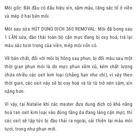
Môi gốc: Bắt đầu có dấu hiệu xỉn, sậm màu, tăng sắc tố ở viền
và mép ở hai bên môi.
Môi sau sửa HÚT DUNG DỊCH 360 REMOVAL: Môi đã bong sau
1 LẦN sửa, đào thải toàn bộ cặn mực đang bị oxy hoá, trả lại
màu sắc tươi trong của viền, mép môi vốn có.
Về bản chất, đối với môi bị hỏng sau phun, bị đổi màu sau một
thời gian phun môi là do mực phun xăm cũ, kém chất lượng
chứa nhiều các oxit kim loại (chẳng hạn như chì), vì vậy theo
thời gian, các oxit này sẽ bị oxy hoá và từ từ trở nên sậm, xỉn
nặng hơn.
Vì vậy, tại Natalie khi các master đưa dung dịch có khả năng
hoà tan oxit kim loại vào đúng tầng da đang lắng cặn mực, thì
các oxit sẽ lập tức bị đào thải ra ngoài, cải thiện lại màu môi
tươi, trong như phun mới.