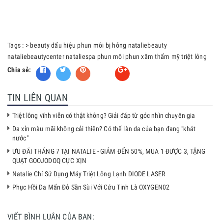
Tags :
>
beauty
dấu hiệu phun môi bị hỏng
nataliebeauty
nataliebeautycenter
nataliespa
phun môi
phun xăm thẩm mỹ
triệt lông
Chia sẻ:
Fancy
TIN LIÊN QUAN
Triệt lông vĩnh viễn có thật không? Giải đáp từ góc nhìn chuyên gia
Da xỉn màu mãi không cải thiện? Có thể làn da của bạn đang "khát
nước"
ƯU ĐÃI THÁNG 7 TẠI NATALIE - GIẢM ĐẾN 50%, MUA 1 ĐƯỢC 3, TẶNG
QUẠT GOOJODOQ CỰC XỊN
Natalie Chỉ Sử Dụng Máy Triệt Lông Lạnh DIODE LASER
Phục Hồi Da Mẩn Đỏ Sần Sùi Với Cứu Tinh Là OXYGEN02
VIẾT BÌNH LUẬN CỦA BẠN: