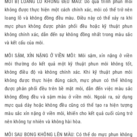
MÔI BỊ LOANG LỔ KHÔNG ĐỀU MÀU: Do quá trình phun môi
không được thực hiện một cách chính xác, môi có thể trở nên
loang lỗ và không đồng đều màu. Điều này có thể xảy ra khi
mực phun không được phân phối đều hoặc kỹ thuật phun
không chính xác, dẫn đến sự không đồng nhất trong màu sắc
và kết cấu của môi.
MÔI SẬM, XỈN NẶNG Ở VIỀN MÔI: Môi sậm, xỉn nặng ở viền
môi thường do kết quả một kỹ thuật phun môi không tốt,
không điều độ và không chính xác. Khi kỹ thuật phun môi
không được thực hiện đúng cách, mực phun có thể không
được phân phối đều trên bề mặt môi, dẫn đến việc màu sắc
không đồng đều và sậm màu ở viền môi. Ngoài ra, sử dụng
mực quá dày hoặc không đều cũng có thể tạo ra hiện tượng
màu sắc xỉn nặng ở viền môi, khiến cho kết quả cuối cùng trở
nên không tự nhiên và không hài hòa.
MÔI SAU BONG KHÔNG LÊN MÀU: Có thể do mực phun không