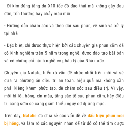
- Đi kim đúng tầng da X10 tốc độ đào thải mà không gây đau
đớn, tổn thương hay chảy máu môi
- Hướng dẫn chăm sóc và theo dõi sau phun, vệ sinh và xử lý
tại nhà
- Đặc biệt, chỉ được thực hiện bởi các chuyên gia phun xăm đã
có kinh nghiệm trên 5 năm trong nghề, được đào tạo bài bản
và có chứng chỉ hành nghề có pháp lý của Nhà nước.
Chuyên gia Natale, hiểu rõ vấn đề nhức nhối trên môi và sẽ
đưa ra phương án điều trị an toàn, hiệu quả mà không cần
phải kiêng khem phức tạp, dễ chăm sóc sau điều trị. Vì vậy,
môi bị lỗi, hỏng, xỉn màu, tăng sắc tố sau phun xăm, hãy điều
trị càng sớm sẽ càng giảm thiểu nguy cơ dị ứng mực.
Trên đây,
Natalie
đã chia sẻ các vấn đề về
dấu hiệu phun môi
bị hỏng
, và làm rõ các nguyên nhân để từ đó có thể tìm được