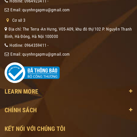
Hotline:
0964923411
-
Email:
quynhngapmu@gmail.com
Cơ sở 3
Địa chỉ: The Terra -An Hưng, V05-A09, khu đô thị/102 P. Nguyễn Thanh
Bình, Hà Đông, Hà Nội 100000
Hotline:
0964359411
-
Email:
quynhngapmu@gmail.com
LEARN MORE
CHÍNH SÁCH
KẾT NỐI VỚI CHÚNG TÔI