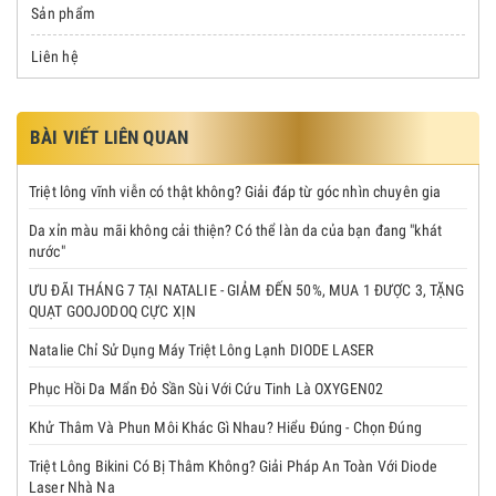
Sản phẩm
Liên hệ
BÀI VIẾT LIÊN QUAN
Triệt lông vĩnh viễn có thật không? Giải đáp từ góc nhìn chuyên gia
Da xỉn màu mãi không cải thiện? Có thể làn da của bạn đang "khát
nước"
ƯU ĐÃI THÁNG 7 TẠI NATALIE - GIẢM ĐẾN 50%, MUA 1 ĐƯỢC 3, TẶNG
QUẠT GOOJODOQ CỰC XỊN
Natalie Chỉ Sử Dụng Máy Triệt Lông Lạnh DIODE LASER
Phục Hồi Da Mẩn Đỏ Sần Sùi Với Cứu Tinh Là OXYGEN02
Khử Thâm Và Phun Môi Khác Gì Nhau? Hiểu Đúng - Chọn Đúng
Triệt Lông Bikini Có Bị Thâm Không? Giải Pháp An Toàn Với Diode
Laser Nhà Na