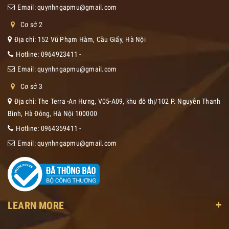
Email:
quynhngapmu@gmail.com
Cơ sở 2
Địa chỉ: 152 Vũ Phạm Hàm, Cầu Giấy, Hà Nội
Hotline:
0964923411
-
Email:
quynhngapmu@gmail.com
Cơ sở 3
Địa chỉ: The Terra -An Hưng, V05-A09, khu đô thị/102 P. Nguyễn Thanh
Bình, Hà Đông, Hà Nội 100000
Hotline:
0964359411
-
Email:
quynhngapmu@gmail.com
LEARN MORE