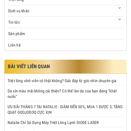
Dịch vụ khác
Tin tức
Sản phẩm
Liên hệ
BÀI VIẾT LIÊN QUAN
Triệt lông vĩnh viễn có thật không? Giải đáp từ góc nhìn chuyên gia
Da xỉn màu mãi không cải thiện? Có thể làn da của bạn đang "khát
nước"
ƯU ĐÃI THÁNG 7 TẠI NATALIE - GIẢM ĐẾN 50%, MUA 1 ĐƯỢC 3, TẶNG
QUẠT GOOJODOQ CỰC XỊN
Natalie Chỉ Sử Dụng Máy Triệt Lông Lạnh DIODE LASER