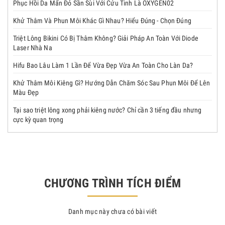
Phục Hồi Da Mẩn Đỏ Sần Sùi Với Cứu Tinh Là OXYGEN02
Khử Thâm Và Phun Môi Khác Gì Nhau? Hiểu Đúng - Chọn Đúng
Triệt Lông Bikini Có Bị Thâm Không? Giải Pháp An Toàn Với Diode
Laser Nhà Na
Hifu Bao Lâu Làm 1 Lần Để Vừa Đẹp Vừa An Toàn Cho Làn Da?
Khử Thâm Môi Kiêng Gì? Hướng Dẫn Chăm Sóc Sau Phun Môi Để Lên
Màu Đẹp
Tại sao triệt lông xong phải kiêng nước? Chỉ cần 3 tiếng đầu nhưng
cực kỳ quan trọng
CHƯƠNG TRÌNH TÍCH ĐIỂM
Danh mục này chưa có bài viết