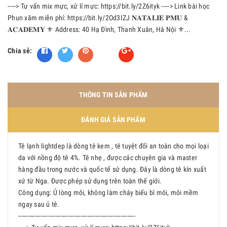
-----> Tư vấn mix mực, xử lí mực: https://bit.ly/2Z6ityk -----> Link bài học
Phun xăm miễn phí: https://bit.ly/2Od3IZJ 𝐍𝐀𝐓𝐀𝐋𝐈𝐄 𝐏𝐌𝐔 &
𝐀𝐂𝐀𝐃𝐄𝐌𝐘 ⚜️ Address: 40 Hạ Đình, Thanh Xuân, Hà Nội ⚜️...
Chia sẻ:
Fancy
THÔNG TIN SẢN PHẨM
ĐÁNH GIÁ SẢN PHẨM
Tê lạnh lightdep là dòng tê kem , tê tuyệt đối an toàn cho mọi loại
da với nồng độ tê 4%. Tê nhẹ , được các chuyên gia và master
hàng đầu trong nước và quốc tế sử dụng. Đây là dòng tê kín xuất
xứ từ Nga. Được phép sử dụng trên toàn thế giới.
Công dụng: Ủ lòng môi, không làm cháy biểu bì môi, môi mềm
ngay sau ủ tê.
-----------------------------------------------------------------------