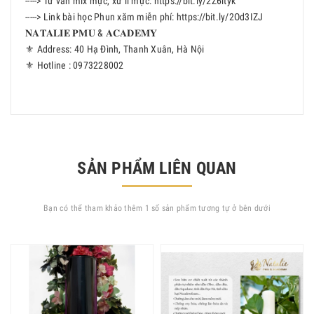
-----> Tư vấn mix mực, xử lí mực: https://bit.ly/2Z6ityk
-----> Link bài học Phun xăm miễn phí: https://bit.ly/2Od3IZJ
𝐍𝐀𝐓𝐀𝐋𝐈𝐄 𝐏𝐌𝐔 & 𝐀𝐂𝐀𝐃𝐄𝐌𝐘
⚜️ Address: 40 Hạ Đình, Thanh Xuân, Hà Nội
⚜️ Hotline : 0973228002
SẢN PHẨM LIÊN QUAN
Bạn có thể tham khảo thêm 1 số sản phẩm tương tự ở bên dưới