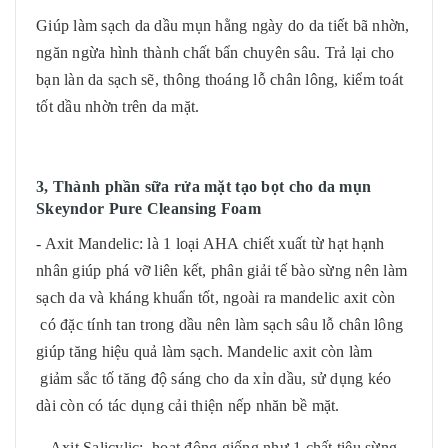
Giúp làm sạch da dầu mụn hằng ngày do da tiết bã nhờn,
ngăn ngừa hình thành chất bẩn chuyên sâu. Trả lại cho
bạn làn da sạch sẽ, thông thoáng lỗ chân lông, kiểm toát
tốt dầu nhờn trên da mặt.
3, Thành phần sữa rửa mặt tạo bọt cho da mụn
Skeyndor Pure Cleansing Foam
- Axit Mandelic: là 1 loại AHA chiết xuất từ hạt hạnh
nhân giúp phá vỡ liên kết, phân giải tế bào sừng nên làm
sạch da và kháng khuẩn tốt, ngoài ra mandelic axit còn
có đặc tính tan trong dầu nên làm sạch sâu lỗ chân lông
giúp tăng hiệu quả làm sạch. Mandelic axit còn làm
giảm sắc tố tăng độ sáng cho da xỉn dầu, sử dụng kéo
dài còn có tác dụng cải thiện nếp nhăn bề mặt.
- Axit Salicylic: hoạt động giống như 1 chất tiêu sừng