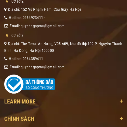
Cơ sở 2
Địa chỉ: 152 Vũ Phạm Hàm, Cầu Giấy, Hà Nội
Hotline:
0964923411
-
Email:
quynhngapmu@gmail.com
Cơ sở 3
Địa chỉ: The Terra -An Hưng, V05-A09, khu đô thị/102 P. Nguyễn Thanh
Bình, Hà Đông, Hà Nội 100000
Hotline:
0964359411
-
Email:
quynhngapmu@gmail.com
LEARN MORE
CHÍNH SÁCH