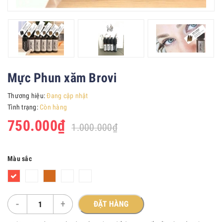
Mực Phun xăm Brovi
Thương hiệu:
Đang cập nhật
Tình trạng:
Còn hàng
750.000₫
1.000.000₫
Màu sắc
-
+
ĐẶT HÀNG