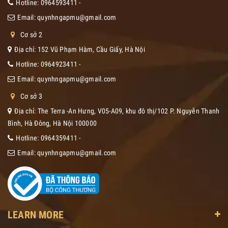
Hotline:
0964593411
-
Email:
quynhngapmu@gmail.com
Cơ sở 2
Địa chỉ: 152 Vũ Phạm Hàm, Cầu Giấy, Hà Nội
Hotline:
0964923411
-
Email:
quynhngapmu@gmail.com
Cơ sở 3
Địa chỉ: The Terra -An Hưng, V05-A09, khu đô thị/102 P. Nguyễn Thanh
Bình, Hà Đông, Hà Nội 100000
Hotline:
0964359411
-
Email:
quynhngapmu@gmail.com
LEARN MORE