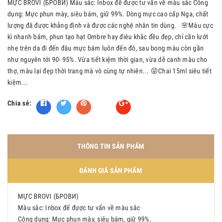
MỰC BROVI (БРОВИ) Màu sắc: Inbox để được tư vấn về màu sắc Công
dụng: Mực phun mày, siêu bám, giữ 99%. Dòng mực cao cấp Nga, chất
lượng đã được khẳng định và được các nghệ nhân tin dùng. 🌸Màu cực
kì nhanh bám, phun tạo hạt Ombre hay điêu khắc đều đẹp, chỉ cần lướt
nhẹ trên da đi đến đâu mực bám luôn đến đó, sau bong màu còn gần
như nguyên tới 90- 95%. Vừa tiết kiệm thời gian, vừa dễ canh màu cho
thợ, màu lại đẹp thời trang mà vô cùng tự nhiên... 😝Chai 15ml siêu tiết
kiệm...
Chia sẻ:
Fancy
THÔNG TIN SẢN PHẨM
ĐÁNH GIÁ SẢN PHẨM
MỰC BROVI (БРОВИ)
Màu sắc: Inbox để được tư vấn về màu sắc
Công dụng: Mực phun mày, siêu bám, giữ 99%.