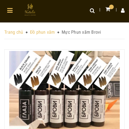
Trang chủ
Đồ phun xăm
Mực Phun xăm Brovi