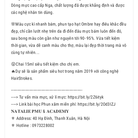
Dòng mực cao cấp Nga, chất lượng đã được khẳng định và được
các nghệ nhân tin dùng.
🌸Màu cực kì nhanh bám, phun tạo hạt Ombre hay điêu khắc đều
đẹp, chỉ cần lướt nhẹ trên da đi đến đâu mực bám luôn đến đó,
sau bong màu còn gần như nguyên tới 90- 95%. Vừa tiết kiệm
thời gian, vừa dễ canh màu cho thợ, màu lại đẹp thời trang mà vô
cùng tự nhiên...
😝Chai 15ml siêu tiết kiệm cho chị em.
🔥Dự sẽ là sản phẩm siêu hot trong năm 2019 với công nghệ
HairStrokes.
-----------------------------------------------------------------------
-----> Tư vấn mix mực, xử lí mực: https://bit.ly/2Z6ityk
-----> Link bài học Phun xăm miễn phí: https://bit.ly/2Od3IZJ
𝐍𝐀𝐓𝐀𝐋𝐈𝐄 𝐏𝐌𝐔 & 𝐀𝐂𝐀𝐃𝐄𝐌𝐘
⚜️ Address: 40 Hạ Đình, Thanh Xuân, Hà Nội
⚜️ Hotline : 0973228002