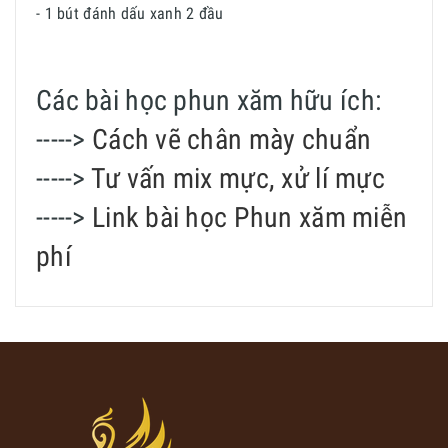
- 1 bút đánh dấu xanh 2 đầu
Các bài học phun xăm hữu ích:
----->
Cách vẽ chân mày chuẩn
----->
Tư vấn mix mực, xử lí mực
----->
Link bài học Phun xăm miễn
phí